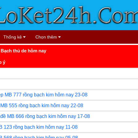
Thống kê
Chọn thêm
›
Bạch thủ de hôm nay
p ý
ẹp MB 777 rồng bạch kim hôm nay 23-08
ô MB 555 rồng bạch kim hôm nay 22-08
ô đề MB 666 rồng bạch kim hôm nay 17-08
B 123 rồng bạch kim hôm nay 11-08
B 568 rồng bạch kim hôm nay 05-08