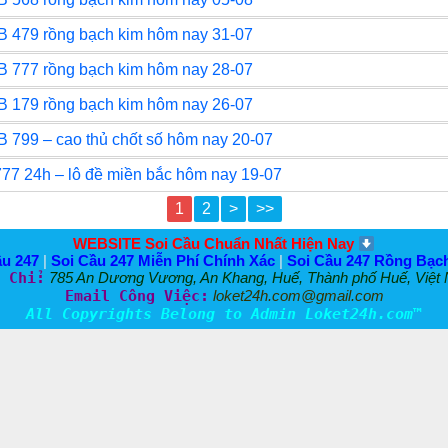
B 479 rồng bạch kim hôm nay 31-07
B 777 rồng bạch kim hôm nay 28-07
B 179 rồng bạch kim hôm nay 26-07
B 799 – cao thủ chốt số hôm nay 20-07
777 24h – lô đề miền bắc hôm nay 19-07
1
2
>
>>
WEBSITE Soi Cầu Chuẩn Nhất Hiện Nay
ầu 247
|
Soi Cầu 247 Miễn Phí Chính Xác
|
Soi Cầu 247 Rồng Bạc
 Chỉ:
785 An Dương Vương, An Khang, Huế, Thành phố Huế, Việt
Email Công Việc:
loket24h.com@gmail.com
All Copyrights Belong to Admin Loket24h.com™