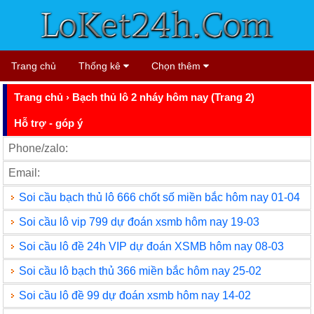
Trang chủ
Thống kê
Chọn thêm
Trang chủ
›
Bạch thủ lô 2 nháy hôm nay
(Trang 2)
Hỗ trợ - góp ý
Phone/zalo:
Email:
Soi cầu bạch thủ lô 666 chốt số miền bắc hôm nay 01-04
Soi cầu lô vip 799 dự đoán xsmb hôm nay 19-03
Soi cầu lô đề 24h VIP dự đoán XSMB hôm nay 08-03
Soi cầu lô bạch thủ 366 miền bắc hôm nay 25-02
Soi cầu lô đề 99 dự đoán xsmb hôm nay 14-02