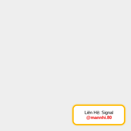
Liên Hệ: Signal
@mannhi.80