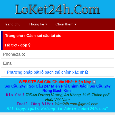
Trang chủ
Thống kê
Chọn thêm
Trang chủ
›
Cách soi cầu tài xỉu
Hỗ trợ - góp ý
Phone/zalo:
Email:
Phương pháp bắt lô bạch thủ chính xác nhất
WEBSITE Soi Cầu Chuẩn Nhất Hiện Nay
Soi Cầu 247
|
Soi Cầu 247 Miễn Phí Chính Xác
|
Soi Cầu 247
Rồng Bạch Kim
|
Địa Chỉ:
785 An Dương Vương, An Khang, Huế, Thành phố
Huế, Việt Nam
Email Công Việc:
loket24h.com@gmail.com
All Copyrights Belong to Admin Loket24h.com™