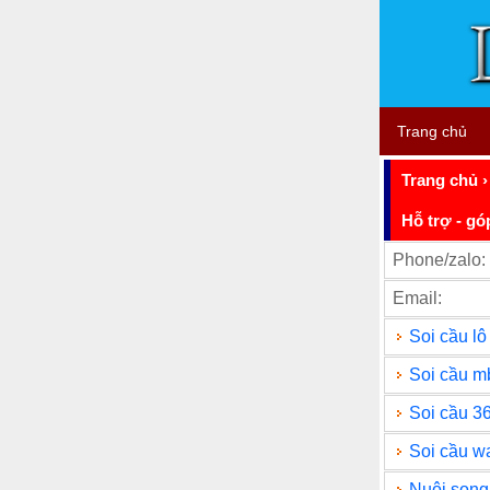
Trang chủ
Trang chủ
Hỗ trợ - gó
Phone/zalo:
Email:
Soi cầu l
Soi cầu m
Soi cầu 3
Soi cầu w
Nuôi song