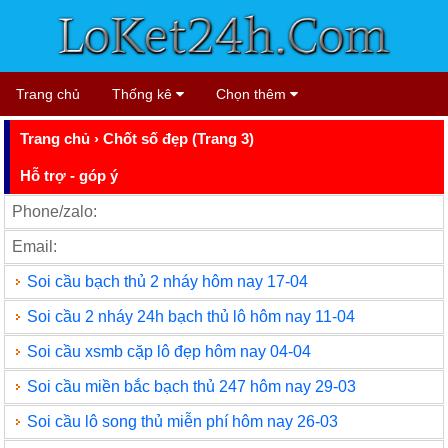
Trang chủ
Thống kê
Chọn thêm
Trang chủ
›
Chốt số đẹp
(Trang 3)
Hỗ trợ - góp ý
Phone/zalo:
Email:
Soi cầu bạch thủ 2 nháy hôm nay 17-04
Soi cầu 2 nháy 24h bạch thủ lô hôm nay 11-04
Soi cầu xsmb cặp lô đẹp hôm nay 04-04
Soi cầu miền bắc bạch thủ 247 hôm nay 29-03
Soi cầu lô song thủ miễn phí hôm nay 26-03