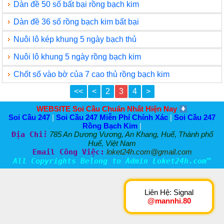
Dàn đề 50 số bất bại rồng bạch kim
Dàn đề 36 số rồng bạch kim bất bại
Nuôi lô kép khung 5 ngày bạch thủ
Nuôi lô khung 5 ngày rồng bạch kim
Chốt số vào bờ của 7 cao thủ rồng bạch kim
<<
<
2
3
4
>
WEBSITE Soi Cầu Chuẩn Nhất Hiện Nay
Soi Cầu 247
|
Soi Cầu 247 Miễn Phí Chính Xác
|
Soi Cầu 247
Rồng Bạch Kim
|
Địa Chỉ:
785 An Dương Vương, An Khang, Huế, Thành phố
Huế, Việt Nam
Email Công Việc:
loket24h.com@gmail.com
All Copyrights Belong to Admin Loket24h.com™
Liên Hệ: Signal
@mannhi.80