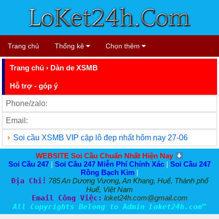
Trang chủ
Thống kê
Chọn thêm
Trang chủ
›
Dàn de XSMB
Hỗ trợ - góp ý
Phone/zalo:
Email:
Soi cầu XSMB VIP cặp lô đẹp nhất hôm nay 27-06
WEBSITE Soi Cầu Chuẩn Nhất Hiện Nay
Soi Cầu 247
|
Soi Cầu 247 Miễn Phí Chính Xác
|
Soi Cầu 247
Rồng Bạch Kim
|
Địa Chỉ:
785 An Dương Vương, An Khang, Huế, Thành phố
Huế, Việt Nam
Email Công Việc:
loket24h.com@gmail.com
All Copyrights Belong to Admin Loket24h.com™