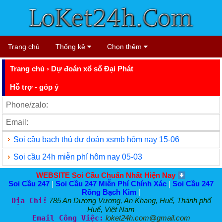
Trang chủ
Thống kê
Chọn thêm
Trang chủ
›
Dự đoán xổ số Đại Phát
Hỗ trợ - góp ý
Phone/zalo:
Email:
Soi cầu bạch thủ dự đoán xsmb hôm nay 15-06
Soi cầu 24h miễn phí hôm nay 05-03
WEBSITE Soi Cầu Chuẩn Nhất Hiện Nay
Soi Cầu 247
|
Soi Cầu 247 Miễn Phí Chính Xác
|
Soi Cầu 247
Rồng Bạch Kim
|
Địa Chỉ:
785 An Dương Vương, An Khang, Huế, Thành phố
Huế, Việt Nam
Email Công Việc:
loket24h.com@gmail.com