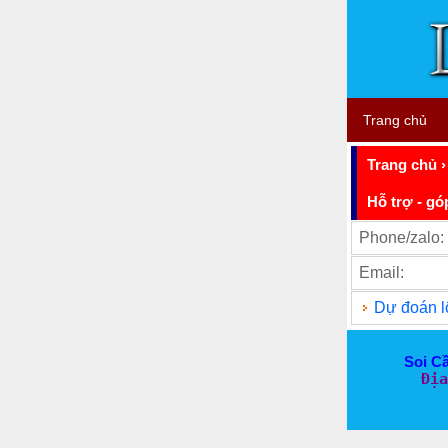
Trang chủ
Trang chủ
Hỗ trợ - gó
Phone/zalo:
Email:
Dự đoán l
Soi C
Địa