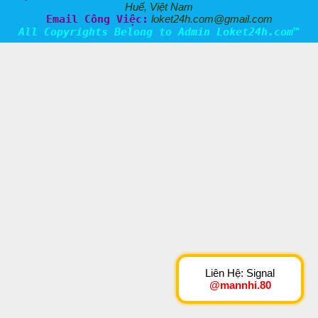
Huế, Việt Nam
Email Công Việc:
loket24h.com@gmail.com
All Copyrights Belong to Admin Loket24h.com™
Liên Hệ: Signal
@mannhi.80