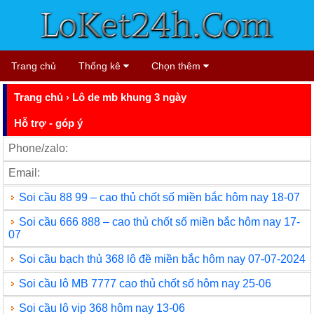
Trang chủ
Thống kê
Chọn thêm
Trang chủ
›
Lô de mb khung 3 ngày
Hỗ trợ - góp ý
Phone/zalo:
Email:
Soi cầu 88 99 – cao thủ chốt số miền bắc hôm nay 18-07
Soi cầu 666 888 – cao thủ chốt số miền bắc hôm nay 17-
07
Soi cầu bạch thủ 368 lô đề miền bắc hôm nay 07-07-2024
Soi cầu lô MB 7777 cao thủ chốt số hôm nay 25-06
Soi cầu lô vip 368 hôm nay 13-06