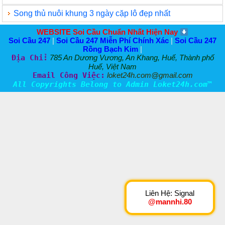
Song thủ nuôi khung 3 ngày cặp lô đẹp nhất
WEBSITE Soi Cầu Chuẩn Nhất Hiện Nay
Soi Cầu 247
|
Soi Cầu 247 Miễn Phí Chính Xác
|
Soi Cầu 247
Rồng Bạch Kim
|
Địa Chỉ:
785 An Dương Vương, An Khang, Huế, Thành phố
Huế, Việt Nam
Email Công Việc:
loket24h.com@gmail.com
All Copyrights Belong to Admin Loket24h.com™
Liên Hệ: Signal
@mannhi.80