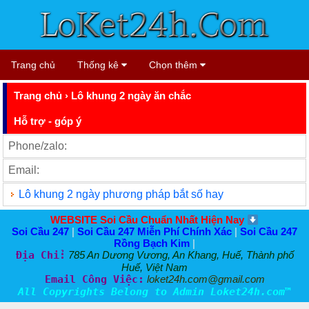
Trang chủ
Thống kê
Chọn thêm
Trang chủ
›
Lô khung 2 ngày ăn chắc
Hỗ trợ - góp ý
Phone/zalo:
Email:
Lô khung 2 ngày phương pháp bắt số hay
WEBSITE Soi Cầu Chuẩn Nhất Hiện Nay
Soi Cầu 247
|
Soi Cầu 247 Miễn Phí Chính Xác
|
Soi Cầu 247
Rồng Bạch Kim
|
Địa Chỉ:
785 An Dương Vương, An Khang, Huế, Thành phố
Huế, Việt Nam
Email Công Việc:
loket24h.com@gmail.com
All Copyrights Belong to Admin Loket24h.com™