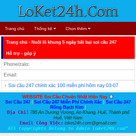
Trang chủ
Thống kê
Chọn thêm
Trang chủ
›
Nuôi lô khung 5 ngày bất bại soi cầu 247
Hỗ trợ - góp ý
Phone/zalo:
Email:
Soi cầu 247 chính xác 100 miễn phí hôm nay 03-07
WEBSITE Soi Cầu Chuẩn Nhất Hiện Nay
Soi Cầu 247
|
Soi Cầu 247 Miễn Phí Chính Xác
|
Soi Cầu 247
Rồng Bạch Kim
|
Địa Chỉ:
785 An Dương Vương, An Khang, Huế, Thành phố
Huế, Việt Nam
Email Công Việc:
loket24h.com@gmail.com
All Copyrights Belong to Admin Loket24h.com™