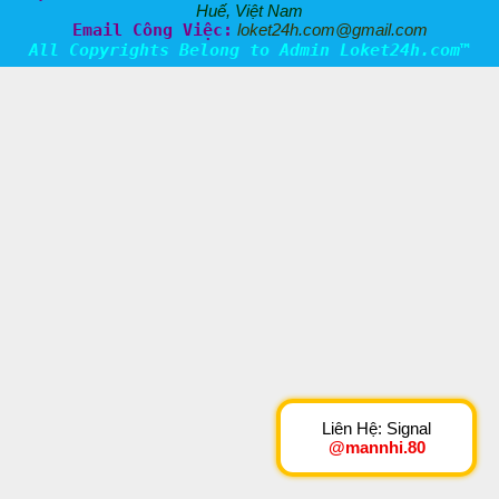
Huế, Việt Nam
Email Công Việc:
loket24h.com@gmail.com
All Copyrights Belong to Admin Loket24h.com™
Liên Hệ: Signal
@mannhi.80