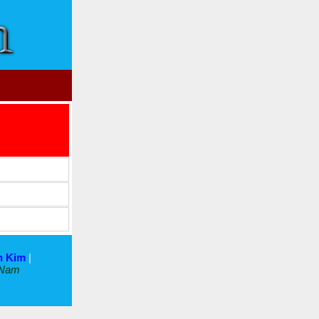
h Kim
|
 Nam