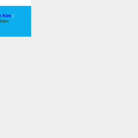
h Kim
|
 Nam