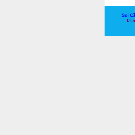
Soi C
Địa