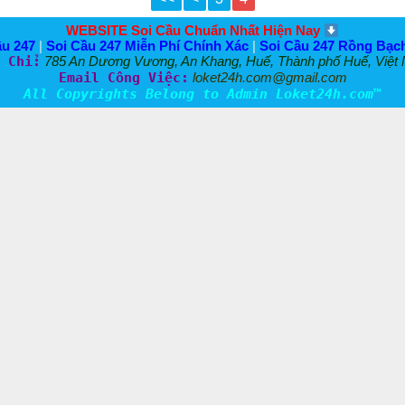
WEBSITE Soi Cầu Chuẩn Nhất Hiện Nay
ầu 247
|
Soi Cầu 247 Miễn Phí Chính Xác
|
Soi Cầu 247 Rồng Bạc
 Chỉ:
785 An Dương Vương, An Khang, Huế, Thành phố Huế, Việt
Email Công Việc:
loket24h.com@gmail.com
All Copyrights Belong to Admin Loket24h.com™