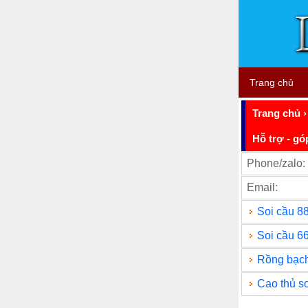
Trang chủ
Trang chủ
Hỗ trợ - gó
Phone/zalo:
Email:
Soi cầu 8
Soi cầu 6
Rồng bạch
Cao thủ s