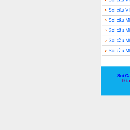
Soi cầu V
Soi cầu M
Soi cầu M
Soi cầu M
Soi cầu M
Soi C
Địa