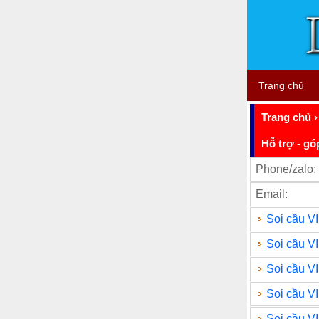
Trang chủ
Trang chủ
Hỗ trợ - gó
Phone/zalo:
Email:
Soi cầu V
Soi cầu V
Soi cầu V
Soi cầu V
Soi cầu V