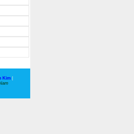
h Kim
|
 Nam