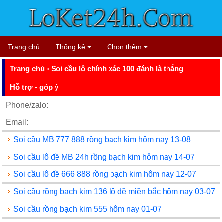
Trang chủ
Thống kê
Chọn thêm
Trang chủ
›
Soi cầu lô chính xác 100 đánh là thắng
Hỗ trợ - góp ý
Phone/zalo:
Email:
Soi cầu MB 777 888 rồng bạch kim hôm nay 13-08
Soi cầu lô đề MB 24h rồng bạch kim hôm nay 14-07
Soi cầu lô đề 666 888 rồng bạch kim hôm nay 12-07
Soi cầu rồng bạch kim 136 lô đề miền bắc hôm nay 03-07
Soi cầu rồng bạch kim 555 hôm nay 01-07