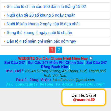
Soi cầu lô chính xác 100 đánh là thắng 15-02
Nuôi dàn đề 20 số khung 5 ngày chuẩn
Nuôi lô kép khung 2 ngày cặp lô đẹp nhất
Song thủ khung 2 ngày nuôi lô chuẩn
Dàn lô 4 số miền phí miền bắc hôm nay
1
2
WEBSITE Soi Cầu Chuẩn Nhất Hiện Nay
Soi Cầu 247
|
Soi Cầu 247 Miễn Phí Chính Xác
|
Soi Cầu 247
Rồng Bạch Kim
|
Địa Chỉ:
785 An Dương Vương, An Khang, Huế, Thành phố
Huế, Việt Nam
Email Công Việc:
loket24h.com@gmail.com
All Copyrights Belong to Admin Loket24h.com™
Liên Hệ: Signal
@mannhi.80