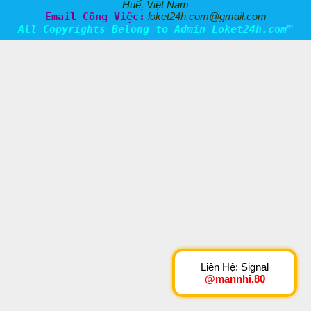
Huế, Việt Nam
Email Công Việc:
loket24h.com@gmail.com
All Copyrights Belong to Admin Loket24h.com™
Liên Hệ: Signal
@mannhi.80