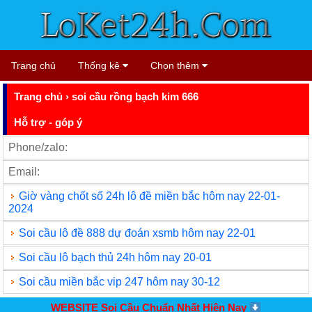
Trang chủ
Thống kê
Chọn thêm
Trang chủ
›
soi cầu rồng bạch kim 666
Hỗ trợ - góp ý
Phone/zalo:
Email:
Giờ vàng chốt số 24h lô đề miền bắc hôm nay 22-01-
2024
Soi cầu lô đề 888 dự đoán xsmb hôm nay 22-01
Soi cầu lô bạch thủ 24h hôm nay 20-01
Soi cầu miền bắc vip 247 hôm nay 30-12
WEBSITE Soi Cầu Chuẩn Nhất Hiện Nay