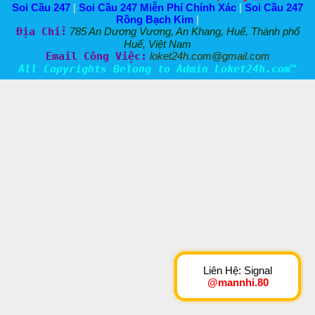
Soi Cầu 247
|
Soi Cầu 247 Miễn Phí Chính Xác
|
Soi Cầu 247
Rồng Bạch Kim
|
Địa Chỉ:
785 An Dương Vương, An Khang, Huế, Thành phố
Huế, Việt Nam
Email Công Việc:
loket24h.com@gmail.com
All Copyrights Belong to Admin Loket24h.com™
Liên Hệ: Signal
@mannhi.80