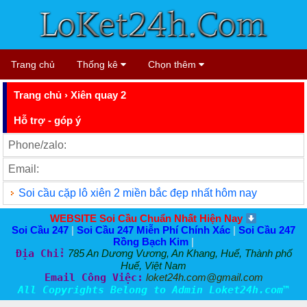
Trang chủ
Thống kê
Chọn thêm
Trang chủ
›
Xiên quay 2
Hỗ trợ - góp ý
Phone/zalo:
Email:
Soi cầu cặp lô xiên 2 miền bắc đẹp nhất hôm nay
WEBSITE Soi Cầu Chuẩn Nhất Hiện Nay
Soi Cầu 247
|
Soi Cầu 247 Miễn Phí Chính Xác
|
Soi Cầu 247
Rồng Bạch Kim
|
Địa Chỉ:
785 An Dương Vương, An Khang, Huế, Thành phố
Huế, Việt Nam
Email Công Việc:
loket24h.com@gmail.com
All Copyrights Belong to Admin Loket24h.com™