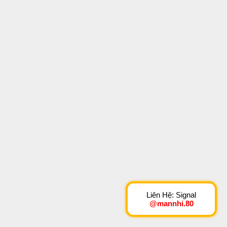
Liên Hệ: Signal
@mannhi.80