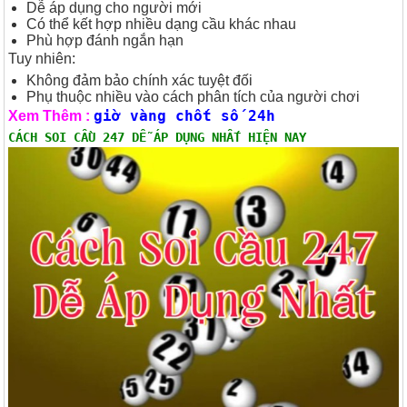
Dễ áp dụng cho người mới
Có thể kết hợp nhiều dạng cầu khác nhau
Phù hợp đánh ngắn hạn
Tuy nhiên:
Không đảm bảo chính xác tuyệt đối
Phụ thuộc nhiều vào cách phân tích của người chơi
giờ vàng chốt số 24h
Xem Thêm :
CÁCH SOI CẦU 247 DỄ ÁP DỤNG NHẤT HIỆN NAY