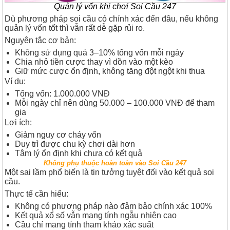
Quản lý vốn khi chơi Soi Cầu 247
Dù phương pháp soi cầu có chính xác đến đâu, nếu không
quản lý vốn tốt thì vẫn rất dễ gặp rủi ro.
Nguyên tắc cơ bản:
Không sử dụng quá 3–10% tổng vốn mỗi ngày
Chia nhỏ tiền cược thay vì dồn vào một kèo
Giữ mức cược ổn định, không tăng đột ngột khi thua
Ví dụ:
Tổng vốn: 1.000.000 VNĐ
Mỗi ngày chỉ nên dùng 50.000 – 100.000 VNĐ để tham
gia
Lợi ích:
Giảm nguy cơ cháy vốn
Duy trì được chu kỳ chơi dài hơn
Tâm lý ổn định khi chưa có kết quả
Không phụ thuộc hoàn toàn vào Soi Cầu 247
Một sai lầm phổ biến là tin tưởng tuyệt đối vào kết quả soi
cầu.
Thực tế cần hiểu:
Không có phương pháp nào đảm bảo chính xác 100%
Kết quả xổ số vẫn mang tính ngẫu nhiên cao
Cầu chỉ mang tính tham khảo xác suất