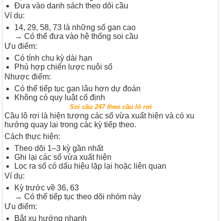
Đưa vào danh sách theo dõi cầu
Ví dụ:
14, 29, 58, 73 là những số gan cao
→ Có thể đưa vào hệ thống soi cầu
Ưu điểm:
Có tính chu kỳ dài hạn
Phù hợp chiến lược nuôi số
Nhược điểm:
Có thể tiếp tục gan lâu hơn dự đoán
Không có quy luật cố định
Soi cầu 247 theo cầu lô rơi
Cầu lô rơi là hiện tượng các số vừa xuất hiện và có xu
hướng quay lại trong các kỳ tiếp theo.
Cách thực hiện:
Theo dõi 1–3 kỳ gần nhất
Ghi lại các số vừa xuất hiện
Lọc ra số có dấu hiệu lặp lại hoặc liên quan
Ví dụ:
Kỳ trước về 36, 63
→ Có thể tiếp tục theo dõi nhóm này
Ưu điểm:
Bắt xu hướng nhanh