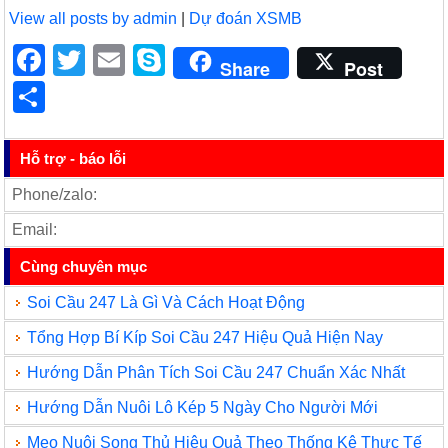
View all posts by admin
|
Dự đoán XSMB
F
T
E
S
Share
Post
a
wi
m
ky
S
c
tt
ail
p
h
e
er
e
ar
Hỗ trợ - báo lỗi
b
e
Phone/zalo:
o
Email:
o
Cùng chuyên mục
k
Soi Cầu 247 Là Gì Và Cách Hoạt Động
Tổng Hợp Bí Kíp Soi Cầu 247 Hiệu Quả Hiện Nay
Hướng Dẫn Phân Tích Soi Cầu 247 Chuẩn Xác Nhất
Hướng Dẫn Nuôi Lô Kép 5 Ngày Cho Người Mới
Mẹo Nuôi Song Thủ Hiệu Quả Theo Thống Kê Thực Tế