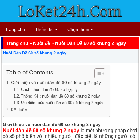
Trang chủ
Thống kê
Chọn thêm
Trang chủ
»
Nuôi đề
»
Nuôi Dàn Đề 60 số khung 2 ngày
Nuôi Dàn Đề 60 số khung 2 ngày
Table of Contents
Giới thiệu về nuôi dàn đề 60 số khung 2 ngày
Cách chọn dàn đề 60 số hợp lý
Thống Kê : nuôi dàn đề 60 số khung 2 ngày
Ưu điểm của nuôi dàn đề 60 số khung 2 ngày
Kết luận
Giới thiệu về nuôi dàn đề 60 số khung 2 ngày
Nuôi dàn đề 60 số khung 2 ngày
là một phương pháp chơi
xổ số phổ biến với nhiều người, đặc biệt là những người có