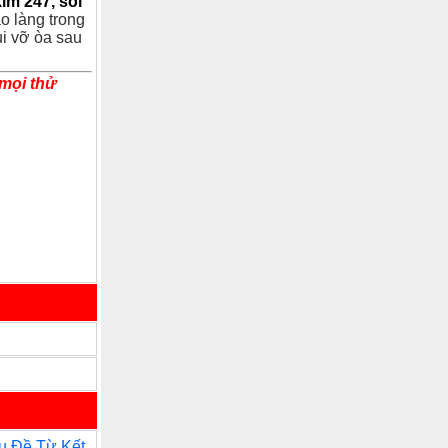
im 247, soi
o làng trong
i vỡ òa sau
mọi thử
u Đề Từ Kết