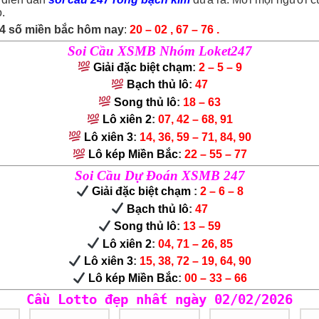
.
 4 số miền bắc hôm nay
:
20 – 02 , 67 – 76 .
Soi Cầu XSMB Nhóm Loket247
Giải đặc biệt chạm
:
2 – 5 – 9
Bạch thủ lô
:
47
Song thủ lô
:
18 – 63
Lô xiên 2
:
07, 42 – 68, 91
Lô xiên 3
:
14, 36, 59 – 71, 84, 90
Lô kép Miền Bắc
:
22 – 55 – 77
Soi Cầu Dự Đoán XSMB 247
Giải đặc biệt chạm
:
2 – 6 – 8
Bạch thủ lô
:
47
Song thủ lô
:
13 – 59
Lô xiên 2
:
04, 71 – 26, 85
Lô xiên 3
:
15, 38, 72 – 19, 64, 90
Lô kép Miền Bắc
:
00 – 33 – 66
Cầu Lotto đẹp nhất ngày 02/02/2026