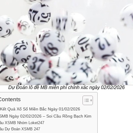
Dự Đoán lô đề MB miễn phí chính xác ngày 02/02/2026
Contents
Kết Quả Xổ Số Miền Bắc Ngày 01/02/2026
SMB Ngày 02/02/2026 – Soi Cầu Rồng Bạch Kim
Cầu XSMB Nhóm Loket247
Cầu Dự Đoán XSMB 247