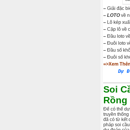
–
Giải đặc bi
–
LOTO
về n
–
Lô kép xuất
–
Cặp lô về 
–
Đầu loto về
–
Đuôi loto v
–
Đầu số khô
–
Đuôi số khô
=>Xem Thêm
Dự 
Soi 
Rồng
Để có thể dự
truyền thống
đã có từ kết
pháp soi cầu
dự đoán của