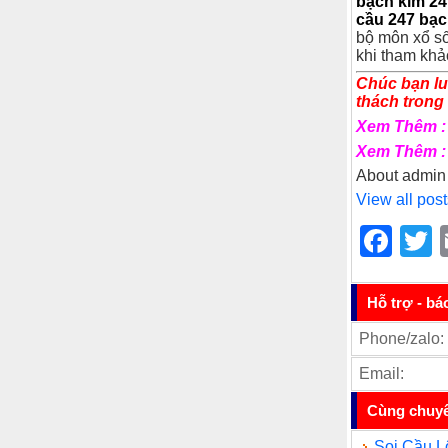
bạch kim 24
cầu 247 bạc
bộ môn xổ số
khi tham khả
Chúc bạn lu
thách trong
Xem Thêm 
Xem Thêm 
About admin
View all pos
F
a
w
c
t
Hỗ trợ - báo
e
e
Phone/zalo:
b
Email:
o
Cùng chuy
o
Soi Cầu L