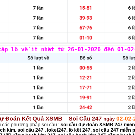
cặp lô về ít nhất từ 26-01-2026 đến 01-02
Dự Đoán Kết Quả XSMB – Soi Cầu 247
02-02-
ngày
 các phương pháp soi cầu :
soi cầu dự đoán XSMB 247 miễn 
h kim, soi cầu 247 , loket247, lô kết 247, soi cầu 247 miễn p