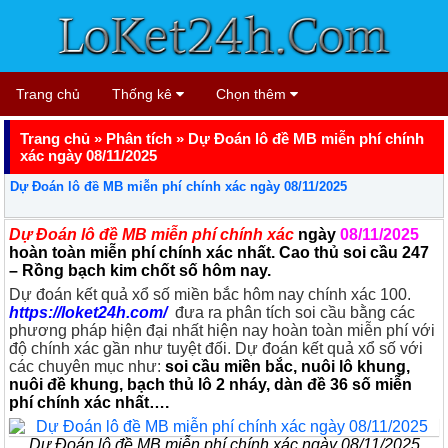
Trang chủ
Thống kê
Chọn thêm
Trang chủ
»
Phân tích
»
Dự Đoán lô đề MB miễn phí chính
xác ngày 08/11/2025
Dự Đoán lô đề MB miễn phí chính xác ngày 08/11/2025
Dự Đoán lô đề MB miễn phí chính xác
ngày
08/11/2025
hoàn toàn miễn phí chính xác nhất. Cao thủ soi cầu 247
– Rồng bạch kim chốt số hôm nay.
Dự đoán kết quả xổ số miền bắc hôm nay chính xác 100.
https://loket24h.com/
đưa ra phân tích soi cầu bằng các
phương pháp hiện đại nhất hiện nay hoàn toàn miễn phí với
độ chính xác gần như tuyệt đối. Dự đoán kết quả xổ số với
các chuyên mục như:
soi cầu miền bắc, nuôi lô khung,
nuôi đề khung, bạch thủ lô 2 nháy, dàn đề 36 số miễn
phí chính xác nhất….
Dự Đoán lô đề MB miễn phí chính xác ngày 08/11/2025