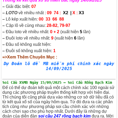
Thống kê kết quả xổ số miền bắc ngày 14/09/2025
–
Giải đặc biệt:
07
–
LOTO
về nhiều nhất :
09 74 :
X2
|
X :
X3
–
Lô kép xuất hiện:
00 33 66 88
–
Cặp lô về cùng nhau:
28-82, 79-97
–
Đầu loto về nhiều nhất:
0 + 2
(xuất hiện
5
lần)
–
Đuôi loto về nhiều nhất:
9
(xuất hiện
6
lần)
–
Đầu số không xuất hiện:
–
Đuôi số không xuất hiện:
1
=>Xem Thêm Chuyên Mục :
Dự Đoán lô đề MB miễn phí chính xác ngày
14/09/2025
Soi Cầu XSMB Ngày 15/09/2025
– Soi Cầu Rồng Bạch Kim
Để có thể dự đoán kết quả một cách chính xác 100 ngoài sử
dụng các phương pháp truyền thống kết hợp với hiện đại.
Thì chúng tôi cũng phải dựa vào những cơ sở dữ liệu đã có
từ kết quả xổ số của ngày hôm qua. Từ đó đưa ra các phân
tích cũng như phương pháp soi cầu chính xác với những
cách chơi sao cho phù hợp nhất. Dưới đây là những dự
đoán của diễn đàn
soi cầu 247 rồng bạch kim
đưa ra. Mời