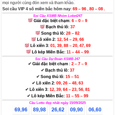
mọi người cùng đón xem và tham khảo.
Soi cầu VIP 4 số miền bắc hôm nay
:
69 – 96 , 80 – 08 .
Soi Cầu XSMB Nhóm Loket247
Giải đặc biệt chạm
:
6 – 0 – 9
Bạch thủ lô
:
37
Song thủ lô
:
28 – 82
Lô xiên 2
:
12, 54 – 29, 66
Lô xiên 3
:
01, 39, 88 – 20, 47, 69
Lô kép Miền Bắc
:
11 – 44 – 99
Soi Cầu Dự Đoán XSMB 247
✔
Giải đặc biệt chạm
:
2 – 7 – 9
✔
Bạch thủ lô
:
37
✔
Song thủ lô
:
15 – 51
✔
Lô xiên 2
:
09, 26 – 48, 63
✔
Lô xiên 3
:
12, 39, 64 – 23, 56, 81
✔
Lô kép Miền Bắc
:
11 – 55 – 99
Cầu Lotto đẹp nhất ngày 15/09/2025