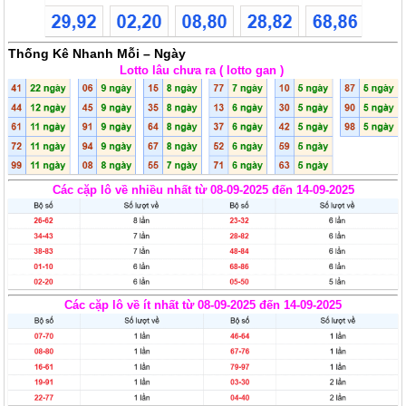
Thống Kê Nhanh Mỗi – Ngày
Lotto lâu chưa ra ( lotto gan )
Các cặp lô về nhiều nhất từ 08-09-2025 đến 14-09-2025
Các cặp lô về ít nhất từ 08-09-2025 đến 14-09-2025