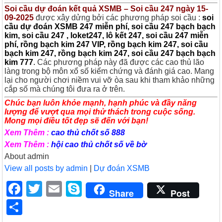
Soi cầu dự đoán kết quả XSMB – Soi cầu 247 ngày 15-
09-2025
được xây dửng bởi các phương pháp soi cầu :
soi
cầu dự đoán XSMB 247 miễn phí, soi cầu 247 bạch bạch
kim, soi cầu 247 , loket247, lô kết 247, soi cầu 247 miễn
phí, rồng bạch kim 247 VIP, rồng bạch kim 247, soi cầu
bạch kim 247, rồng bạch kim 247, soi cầu 247 bạch bạch
kim 777
.
Các phương pháp này đã được các cao thủ lão
làng trong bộ môn xổ số kiểm chứng và đánh giá cao. Mang
lại cho người chơi niềm vui vỡ òa sau khi tham khảo những
cắp số mà chúng tôi đưa ra ở trên.
Chúc bạn luôn khỏe mạnh, hạnh phúc và đầy năng
lượng để vượt qua mọi thử thách trong cuộc sống.
Mong mọi điều tốt đẹp sẽ đến với bạn!
Xem Thêm :
cao thủ chốt số 888
Xem Thêm :
hội cao thủ chốt số về bờ
About admin
View all posts by admin
|
Dự đoán XSMB
F
T
E
S
Share
Post
a
wi
m
ky
S
c
tt
ail
p