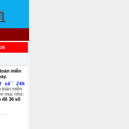
026
toàn miễn
nay.
t số 24h
n toàn miễn
yên mục như:
n đề 36 số