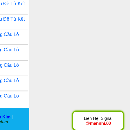
u Đề Từ Kết
u Đề Từ Kết
ng Cầu Lô
ng Cầu Lô
ng Cầu Lô
ng Cầu Lô
ng Cầu Lô
h Kim
|
Liên Hệ: Signal
 Nam
@mannhi.80