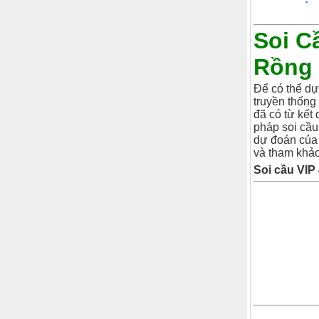
Soi 
Rồng
Để có thể dự
truyền thống
đã có từ kết
pháp soi cầu
dự đoán của
và tham khảo
Soi cầu VIP