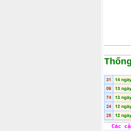
Thốn
Các cặ