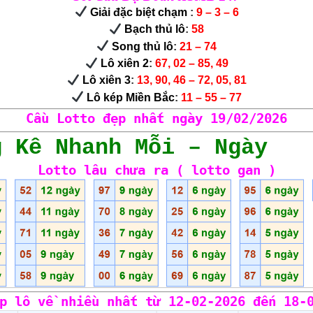
Giải đặc biệt chạm
:
9 – 3 – 6
Bạch thủ lô
:
58
Song thủ lô
:
21 – 74
Lô xiên 2
:
67, 02 – 85, 49
Lô xiên 3
:
13, 90, 46 – 72, 05, 81
Lô kép Miền Bắc
:
11 – 55 – 77
Cầu Lotto đẹp nhất ngày 19/02/2026
g Kê Nhanh Mỗi – Ngày
Lotto lâu chưa ra ( lotto gan )
p lô về nhiều nhất từ 12-02-2026 đến 18-