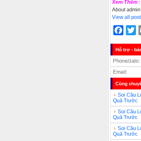
Xem Thêm 
About admin
View all pos
F
a
w
c
t
Hỗ trợ - báo
e
e
Phone/zalo:
b
Email:
o
Cùng chuy
o
Soi Cầu L
k
Quả Trước
Soi Cầu L
Quả Trước
Soi Cầu L
Quả Trước