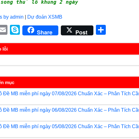
song thủ lô khung 2 ngày
:
ts by admin
|
Dự đoán XSMB
T
E
S
S
Share
Post
i
m
ky
h
t
ail
p
ar
 lỗi
r
e
e
ên mục
ô Đề MB miễn phí ngày 07/08/2026 Chuẩn Xác – Phân Tích Cầ
ô Đề MB miễn phí ngày 06/08/2026 Chuẩn Xác – Phân Tích Cầ
ô Đề MB miễn phí ngày 05/08/2026 Chuẩn Xác – Phân Tích Cầ