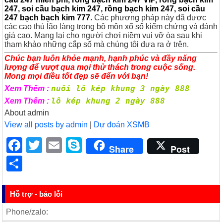
247, soi cầu bạch kim 247, rồng bạch kim 247, soi cầu
247 bạch bạch kim 777
.
Các phương pháp này đã được
các cao thủ lão làng trong bộ môn xổ số kiểm chứng và đánh
giá cao. Mang lại cho người chơi niềm vui vỡ òa sau khi
tham khảo những cắp số mà chúng tôi đưa ra ở trên.
Chúc bạn luôn khỏe mạnh, hạnh phúc và đầy năng
lượng để vượt qua mọi thử thách trong cuộc sống.
Mong mọi điều tốt đẹp sẽ đến với bạn!
nuôi lô kép khung 3 ngày 888
Xem Thêm :
lô kép khung 2 ngày 888
Xem Thêm :
About admin
View all posts by admin
|
Dự đoán XSMB
F
T
E
S
Share
Post
a
wi
m
ky
S
c
tt
ail
p
h
e
er
e
ar
Hỗ trợ - báo lỗi
b
e
Phone/zalo: