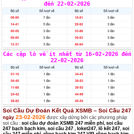
đến 22-02-2026
Các cặp lô về ít nhất từ 16-02-2026 đến
22-02-2026
Soi Cầu Dự Đoán Kết Quả XSMB – Soi Cầu 247
23-02-2026
ngày
được xây dửng bởi các phương pháp
soi cầu :
soi cầu dự đoán XSMB 247 miễn phí, soi cầu
247 bạch bạch kim, soi cầu 247 , loket247, lô kết 247, soi
cầu 247 miễn phí, rồng bạch kim 247 VIP, rồng bạch kim