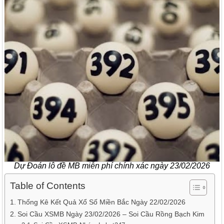
Dự Đoán lô đề MB miễn phí chính xác ngày 23/02/2026
Table of Contents
Thống Kê Kết Quả Xổ Số Miền Bắc Ngày 22/02/2026
Soi Cầu XSMB Ngày 23/02/2026 – Soi Cầu Rồng Bạch Kim