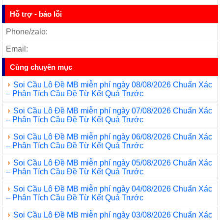
e
er
e
ar
Hỗ trợ - báo lỗi
b
e
Phone/zalo:
o
Email:
o
Cùng chuyên mục
k
Soi Cầu Lô Đề MB miễn phí ngày 08/08/2026 Chuẩn Xác
– Phân Tích Cầu Đề Từ Kết Quả Trước
Soi Cầu Lô Đề MB miễn phí ngày 07/08/2026 Chuẩn Xác
– Phân Tích Cầu Đề Từ Kết Quả Trước
Soi Cầu Lô Đề MB miễn phí ngày 06/08/2026 Chuẩn Xác
– Phân Tích Cầu Đề Từ Kết Quả Trước
Soi Cầu Lô Đề MB miễn phí ngày 05/08/2026 Chuẩn Xác
– Phân Tích Cầu Đề Từ Kết Quả Trước
Soi Cầu Lô Đề MB miễn phí ngày 04/08/2026 Chuẩn Xác
– Phân Tích Cầu Đề Từ Kết Quả Trước
Soi Cầu Lô Đề MB miễn phí ngày 03/08/2026 Chuẩn Xác