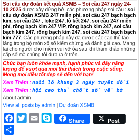
Soi cầu dự đoán kết quả XSMB – Soi cầu 247 ngày 24-
10-2025
được xây dửng bởi các phương pháp soi cầu :
soi
cầu dự đoán XSMB 247 miễn phí, soi cầu 247 bạch bạch
kim, soi cầu 247 , loket247, lô kết 247, soi cầu 247 miễn
phí, rồng bạch kim 247 VIP, rồng bạch kim 247, soi cầu
bạch kim 247, rồng bạch kim 247, soi cầu 247 bạch bạch
kim 777
.
Các phương pháp này đã được các cao thủ lão
làng trong bộ môn xổ số kiểm chứng và đánh giá cao. Mang
lại cho người chơi niềm vui vỡ òa sau khi tham khảo những
cắp số mà chúng tôi đưa ra ở trên.
Chúc bạn luôn khỏe mạnh, hạnh phúc và đầy năng
lượng để vượt qua mọi thử thách trong cuộc sống.
Mong mọi điều tốt đẹp sẽ đến với bạn!
nuôi lô khung 3 ngày tuyệt đối
Xem Thêm :
hội cao thủ chốt số về bờ
Xem Thêm :
About admin
View all posts by admin
|
Dự đoán XSMB
F
T
E
S
Share
Post
a
wi
m
ky
S
c
tt
ail
p
h