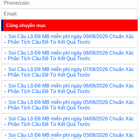
b
e
Phone/zalo:
o
Email:
o
Cùng chuyên mục
k
Soi Cầu Lô Đề MB miễn phí ngày 09/08/2026 Chuẩn Xác
– Phân Tích Cầu Đề Từ Kết Quả Trước
Soi Cầu Lô Đề MB miễn phí ngày 08/08/2026 Chuẩn Xác
– Phân Tích Cầu Đề Từ Kết Quả Trước
Soi Cầu Lô Đề MB miễn phí ngày 07/08/2026 Chuẩn Xác
– Phân Tích Cầu Đề Từ Kết Quả Trước
Soi Cầu Lô Đề MB miễn phí ngày 06/08/2026 Chuẩn Xác
– Phân Tích Cầu Đề Từ Kết Quả Trước
Soi Cầu Lô Đề MB miễn phí ngày 05/08/2026 Chuẩn Xác
– Phân Tích Cầu Đề Từ Kết Quả Trước
Soi Cầu Lô Đề MB miễn phí ngày 04/08/2026 Chuẩn Xác
– Phân Tích Cầu Đề Từ Kết Quả Trước
Soi Cầu Lô Đề MB miễn phí ngày 03/08/2026 Chuẩn Xác