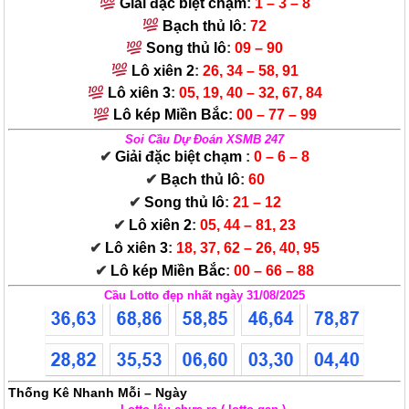
Giải đặc biệt chạm
:
1 – 3 – 8
Bạch thủ lô
:
72
Song thủ lô
:
09 – 90
Lô xiên 2
:
26, 34 – 58, 91
Lô xiên 3
:
05, 19, 40 – 32, 67, 84
Lô kép Miền Bắc
:
00 – 77 – 99
Soi Cầu Dự Đoán XSMB 247
✔
Giải đặc biệt chạm
:
0 – 6 – 8
✔
Bạch thủ lô
:
60
✔
Song thủ lô
:
21 – 12
✔
Lô xiên 2
:
05, 44 – 81, 23
✔
Lô xiên 3
:
18, 37, 62 – 26, 40, 95
✔
Lô kép Miền Bắc
:
00 – 66 – 88
Cầu Lotto đẹp nhất ngày 31/08/2025
Thống Kê Nhanh Mỗi – Ngày