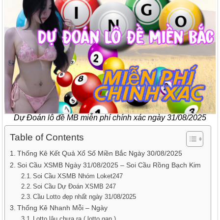
Dự Đoán lô đề MB miễn phí chính xác ngày 31/08/2025
Table of Contents
Thống Kê Kết Quả Xổ Số Miền Bắc Ngày 30/08/2025
Soi Cầu XSMB Ngày 31/08/2025 – Soi Cầu Rồng Bạch Kim
Soi Cầu XSMB Nhóm Loket247
Soi Cầu Dự Đoán XSMB 247
Cầu Lotto đẹp nhất ngày 31/08/2025
Thống Kê Nhanh Mỗi – Ngày
Lotto lâu chưa ra ( lotto gan )