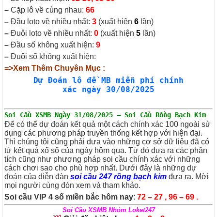
–
Cặp lô về cùng nhau:
66
–
Đầu loto về nhiều nhất:
3
(xuất hiện
6
lần)
–
Đuôi loto về nhiều nhất:
0
(xuất hiện
5
lần)
–
Đầu số không xuất hiện:
9
–
Đuôi số không xuất hiện:
=>Xem Thêm Chuyên Mục :
Dự Đoán lô đề MB miễn phí chính
xác ngày 30/08/2025
Soi Cầu XSMB Ngày 31/08/2025
– Soi Cầu Rồng Bạch Kim
Để có thể dự đoán kết quả một cách chính xác 100 ngoài sử
dụng các phương pháp truyền thống kết hợp với hiện đại.
Thì chúng tôi cũng phải dựa vào những cơ sở dữ liệu đã có
từ kết quả xổ số của ngày hôm qua. Từ đó đưa ra các phân
tích cũng như phương pháp soi cầu chính xác với những
cách chơi sao cho phù hợp nhất. Dưới đây là những dự
đoán của diễn đàn
soi cầu 247 rồng bạch kim
đưa ra. Mời
mọi người cùng đón xem và tham khảo.
Soi cầu VIP 4 số miền bắc hôm nay
:
72 – 27 , 96 – 69 .
Soi Cầu XSMB Nhóm Loket247