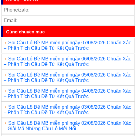
b
e
Phone/zalo:
o
Email:
o
Cùng chuyên mục
k
Soi Cầu Lô Đề MB miễn phí ngày 07/08/2026 Chuẩn Xác
– Phân Tích Cầu Đề Từ Kết Quả Trước
Soi Cầu Lô Đề MB miễn phí ngày 06/08/2026 Chuẩn Xác
– Phân Tích Cầu Đề Từ Kết Quả Trước
Soi Cầu Lô Đề MB miễn phí ngày 05/08/2026 Chuẩn Xác
– Phân Tích Cầu Đề Từ Kết Quả Trước
Soi Cầu Lô Đề MB miễn phí ngày 04/08/2026 Chuẩn Xác
– Phân Tích Cầu Đề Từ Kết Quả Trước
Soi Cầu Lô Đề MB miễn phí ngày 03/08/2026 Chuẩn Xác
– Phân Tích Cầu Đề Từ Kết Quả Trước
Soi Cầu Lô Đề MB miễn phí ngày 02/08/2026 Chuẩn Xác
– Giải Mã Những Cầu Lô Mới Nổi