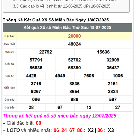
Các cặp lô về ít nhất từ 12-06-2025 đến 18-07-2025
Thống Kê Kết Quả Xổ Số Miền Bắc Ngày 18/07/2025
Thống kê kết quả xổ số miền bắc ngày 18/07/2025
–
Giải đặc biệt:
00
–
LOTO
về nhiều nhất :
06 24 67 86
:
X2 |
36 :
X3