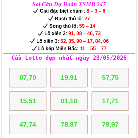
Soi Cầu Dự Đoán XSMB 247
Giải đặc biệt chạm
:
8 – 3 – 6
Bạch thủ lô
:
27
Song thủ lô
:
59 – 14
Lô xiên 2
:
91, 08 – 46, 73
Lô xiên 3
:
62, 35, 90 – 17, 84, 06
Lô kép Miền Bắc
:
11 – 55 – 77
Cầu Lotto đẹp nhất ngày 23/05/2026
07,70
19,91
57,75
15,51
01,10
17,71
47,74
78,87
79,97