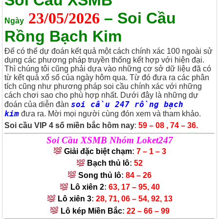
Soi Cầu XSMB
23/05/2026
– Soi Cầu
Ngày
Rồng Bạch Kim
Để có thể dự đoán kết quả một cách chính xác 100 ngoài sử
dụng các phương pháp truyền thống kết hợp với hiện đại.
Thì chúng tôi cũng phải dựa vào những cơ sở dữ liệu đã có
từ kết quả xổ số của ngày hôm qua. Từ đó đưa ra các phân
tích cũng như phương pháp soi cầu chính xác với những
cách chơi sao cho phù hợp nhất. Dưới đây là những dự
soi cầu 247 rồng bạch
đoán của diễn đàn
kim
đưa ra. Mời mọi người cùng đón xem và tham khảo.
Soi cầu VIP 4 số miền bắc hôm nay
:
59 – 08 , 74 – 36.
Soi Cầu XSMB Nhóm Loket247
Giải đặc biệt chạm
:
7 – 1 – 3
Bạch thủ lô
:
52
Song thủ lô
:
84 – 26
Lô xiên 2
:
63, 17 – 95, 40
Lô xiên 3
:
28, 71, 06 – 54, 92, 13
Lô kép Miền Bắc
:
22 – 66 – 99