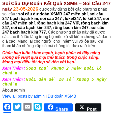
Soi Cầu Dự Đoán Kết Quả XSMB – Soi Cầu 247
23-05-2026
ngày
được xây dửng bởi các phương pháp
soi cầu :
soi cầu dự đoán XSMB 247 miễn phí, soi cầu
247 bạch bạch kim, soi cầu 247 , loket247, lô kết 247, soi
cầu 247 miễn phí, rồng bạch kim 247 VIP, rồng bạch kim
247, soi cầu bạch kim 247, rồng bạch kim 247, soi cầu
247 bạch bạch kim 777
.
Các phương pháp này đã được
các cao thủ lão làng trong bộ môn xổ số kiểm chứng và đánh
giá cao. Mang lại cho người chơi niềm vui vỡ òa sau khi
tham khảo những cắp số mà chúng tôi đưa ra ở trên.
Chúc bạn luôn khỏe mạnh, hạnh phúc và đầy năng
lượng để vượt qua mọi thử thách trong cuộc sống.
Mong mọi điều tốt đẹp sẽ đến với bạn!
Song thủ khung 2 ngày nuôi lô
Xem Thêm :
chuẩn
Nuôi dàn đề 20 số khung 5 ngày
Xem Thêm :
chuẩn
About admin
View all posts by admin
|
Dự đoán XSMB
F
T
E
S
Share
Post