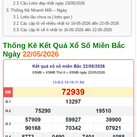
Cầu Lotto đẹp nhất ngày 23/05/2026
Thống Kê Nhanh Mỗi – Ngày
Lotto lâu chưa ra ( lotto gan )
Các cặp lô về nhiều nhất từ 16-05-2026 đến 22-05-2026
Các cặp lô về ít nhất từ 16-05-2026 đến 22-05-2026
Thống Kê Kết Quả Xổ Số Miền Bắc
Ngày
22/05/2026