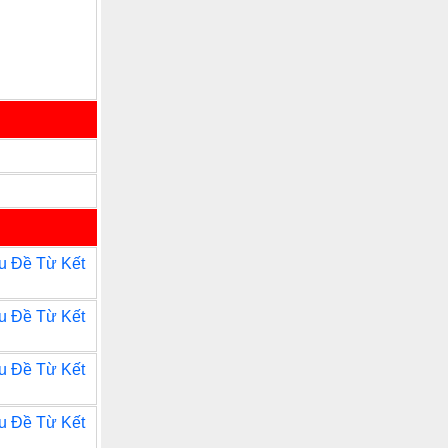
u Đề Từ Kết
u Đề Từ Kết
u Đề Từ Kết
u Đề Từ Kết