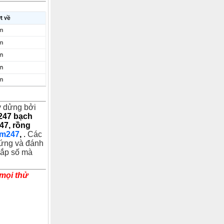
 dửng bởi
 247 bạch
247, rồng
im247
,
.
Các
hứng và đánh
cắp số mà
mọi thử