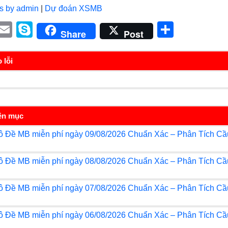
ts by admin
|
Dự đoán XSMB
T
E
S
S
Share
Post
i
m
ky
h
t
ail
p
ar
 lỗi
r
e
e
ên mục
ô Đề MB miễn phí ngày 09/08/2026 Chuẩn Xác – Phân Tích Cầ
ô Đề MB miễn phí ngày 08/08/2026 Chuẩn Xác – Phân Tích Cầ
ô Đề MB miễn phí ngày 07/08/2026 Chuẩn Xác – Phân Tích Cầ
ô Đề MB miễn phí ngày 06/08/2026 Chuẩn Xác – Phân Tích Cầ