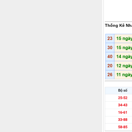
Thống Kê Nh