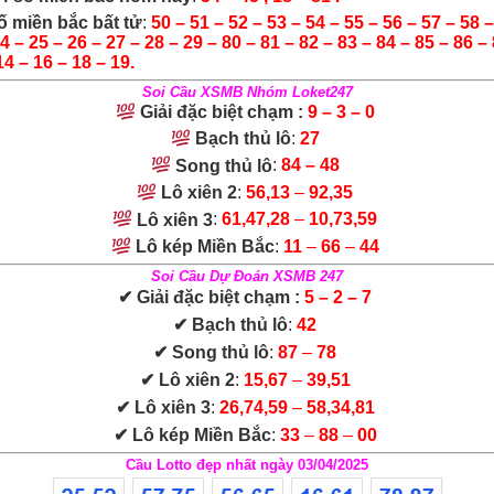
ố miền bắc bất tử
:
50
–
51
–
52
–
53
–
54
–
55
–
56
–
57
–
58
–
4
–
25
–
26
–
27
–
28
–
29
–
80
–
81
–
82
–
83
–
84
–
85
–
86
–
14
–
16
–
18
–
19.
Soi Cầu XSMB Nhóm Loket247
Giải đặc biệt chạm :
9 – 3 – 0
Bạch thủ lô
:
27
Song thủ lô
:
84 – 48
Lô xiên 2
:
56,13
–
92,35
Lô xiên 3
:
61,47,28
–
10,73,59
Lô kép Miền Bắc
:
11
–
66
–
44
Soi Cầu Dự Đoán XSMB 247
✔ Giải đặc biệt chạm :
5
– 2 – 7
✔ Bạch thủ lô
:
42
✔ Song thủ lô
:
87
–
78
✔ Lô xiên 2
:
15,67
–
39,51
✔ Lô xiên 3
:
26,74,59
–
58,34,81
✔ Lô kép Miền Bắc
:
33
–
88
–
00
Cầu Lotto đẹp nhất ngày 03/04/2025