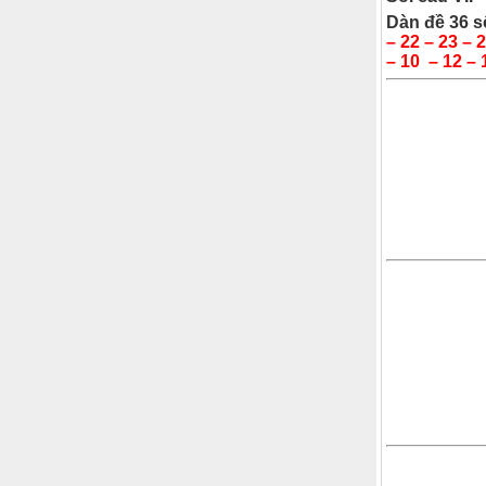
Dàn đề 36 s
–
22
–
23
–
2
–
10
–
12
–