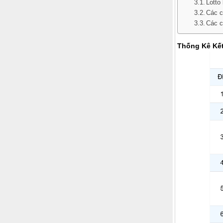
Lotto 
Các c
Các c
Thống Kê Kết