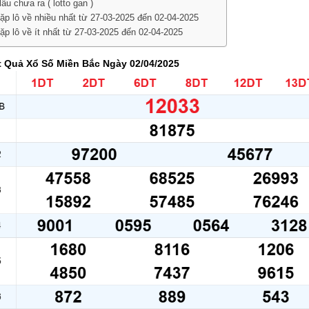
lâu chưa ra ( lotto gan )
ặp lô về nhiều nhất từ 27-03-2025 đến 02-04-2025
ặp lô về ít nhất từ 27-03-2025 đến 02-04-2025
 Quả Xổ Số Miền Bắc Ngày 02/04/2025