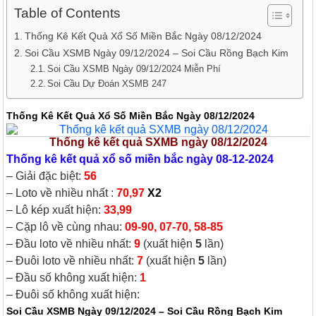
Table of Contents
Thống Kê Kết Quả Xổ Số Miền Bắc Ngày 08/12/2024
Soi Cầu XSMB Ngày 09/12/2024 – Soi Cầu Rồng Bạch Kim
Soi Cầu XSMB Ngày 09/12/2024 Miễn Phí
Soi Cầu Dự Đoán XSMB 247
Thống Kê Kết Quả Xổ Số Miền Bắc Ngày 08/12/2024
Thống kê kết quả SXMB ngày 08/12/2024
Thống kê kết quả xổ số miền bắc ngày 08-12-2024
– Giải đặc biệt:
56
– Loto về nhiều nhất :
70,97
X2
– Lô kép xuất hiện:
33,99
– Cặp lô về cùng nhau:
09-90, 07-70, 58-85
– Đầu loto về nhiều nhất:
9
(xuất hiện
5
lần)
– Đuôi loto về nhiều nhất:
7
(xuất hiện
5
lần)
– Đầu số không xuất hiện:
1
– Đuôi số không xuất hiện:
Soi Cầu XSMB Ngày 09/12/2024
– Soi Cầu Rồng Bạch Kim