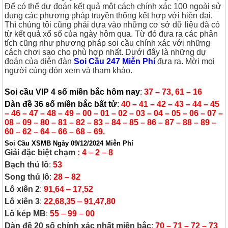
Để có thể dự đoán kết quả một cách chính xác 100 ngoài sử
dụng các phương pháp truyền thống kết hợp với hiện đại.
Thì chúng tôi cũng phải dựa vào những cơ sở dữ liệu đã có
từ kết quả xổ số của ngày hôm qua. Từ đó đưa ra các phân
tích cũng như phương pháp soi cầu chính xác với những
cách chơi sao cho phù hợp nhất. Dưới đây là những dự
đoán của diễn đàn
Soi Cầu 247 Miễn Phí
đưa ra. Mời mọi
người cùng đón xem và tham khảo.
dàn de 50 số lộc trời
dự đoán 1 cặp số duy nhất bạn đề 138
Soi cầu VIP 4 số miền bắc hôm nay
:
37 – 73, 61 – 16
Dàn đề 36 số miền bắc bất tử
:
40
–
41
–
42
–
43
–
44
–
45
–
46
–
47
–
48
–
49
–
00
–
01
–
02
–
03
–
04
–
05
–
06
–
07
–
08
–
09
–
80
–
81
–
82
–
83
–
84
–
85
–
86
–
87
–
88
–
89
–
60
– 62 – 64 – 66 – 68 – 69.
Soi Cầu XSMB Ngày 09/12/2024
Miễn Phí
Giải đặc biệt chạm
:
4
–
2
–
8
Bạch thủ lô
:
53
Song thủ lô
:
28
–
82
Lô xiên 2
:
91,64
–
17,52
Lô xiên 3
:
22,68,35
–
91,47,80
Lô kép MB
:
55
–
99
–
00
Dàn đề 20 số chính xác nhất miền bắc
:
70
–
71
–
72
–
73