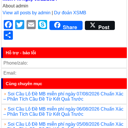
About admin
View all posts by admin
|
Dự đoán XSMB
F
T
E
S
Share
Post
a
wi
m
ky
S
c
tt
ail
p
h
e
er
e
ar
Hỗ trợ - báo lỗi
b
e
Phone/zalo:
o
Email:
o
Cùng chuyên mục
k
Soi Cầu Lô Đề MB miễn phí ngày 07/08/2026 Chuẩn Xác
– Phân Tích Cầu Đề Từ Kết Quả Trước
Soi Cầu Lô Đề MB miễn phí ngày 06/08/2026 Chuẩn Xác
– Phân Tích Cầu Đề Từ Kết Quả Trước
Soi Cầu Lô Đề MB miễn phí ngày 05/08/2026 Chuẩn Xác