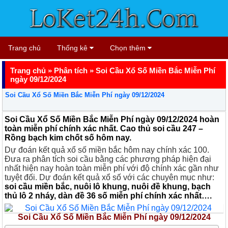
Trang chủ
Thống kê
Chọn thêm
Trang chủ
»
Phân tích
»
Soi Cầu Xổ Số Miền Bắc Miễn Phí
ngày 09/12/2024
Soi Cầu Xổ Số Miền Bắc Miễn Phí ngày 09/12/2024
Soi Cầu Xổ Số Miền Bắc Miễn Phí ngày 09/12/2024 hoàn
toàn miễn phí chính xác nhất. Cao thủ soi cầu 247 –
Rồng bạch kim chốt số hôm nay.
Dự đoán kết quả xổ số miền bắc hôm nay chính xác 100.
Đưa ra phân tích soi cầu bằng các phương pháp hiện đại
nhất hiện nay hoàn toàn miễn phí với độ chính xác gần như
tuyệt đối. Dự đoán kết quả xổ số với các chuyên mục như:
soi cầu miền bắc, nuôi lô khung, nuôi đề khung, bạch
thủ lô 2 nháy, dàn đề 36 số miễn phí chính xác nhất….
Soi Cầu Xổ Số Miền Bắc Miễn Phí ngày 09/12/2024