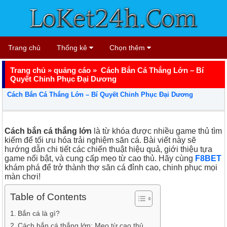
Trang chủ
Thống kê
Chọn thêm
Trang chủ
»
quảng cáo
»
Cách Bắn Cá Thắng Lớn – Bí
Quyết Chinh Phục Đại Dương
Cách Bắn Cá Thắng Lớn – Bí Quyết Chinh Phục Đại Dương
Cách bắn cá thắng lớn
là từ khóa được nhiều game thủ tìm
kiếm để tối ưu hóa trải nghiệm săn cá. Bài viết này sẽ
hướng dẫn chi tiết các chiến thuật hiệu quả, giới thiệu tựa
game nổi bật, và cung cấp mẹo từ cao thủ. Hãy cùng
F8BET
khám phá để trở thành thợ săn cá đỉnh cao, chinh phục mọi
màn chơi!
Table of Contents
Bắn cá là gì?
Cách bắn cá thắng lớn: Mẹo từ cao thủ