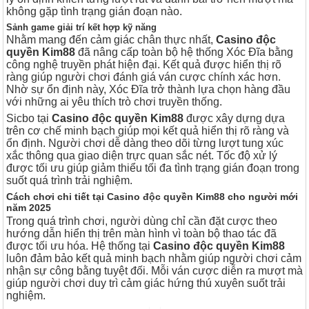
không gặp tình trạng gián đoạn nào.
Sảnh game giải trí kết hợp kỹ năng
Nhằm mang đến cảm giác chân thực nhất,
Casino độc
quyền Kim88
đã nâng cấp toàn bộ hệ thống Xóc Đĩa bằng
công nghệ truyền phát hiện đại. Kết quả được hiển thị rõ
ràng giúp người chơi đánh giá ván cược chính xác hơn.
Nhờ sự ổn định này, Xóc Đĩa trở thành lựa chọn hàng đầu
với những ai yêu thích trò chơi truyền thống.
Sicbo tại
Casino độc quyền Kim88
được xây dựng dựa
trên cơ chế minh bạch giúp mọi kết quả hiển thị rõ ràng và
ổn định. Người chơi dễ dàng theo dõi từng lượt tung xúc
xắc thông qua giao diện trực quan sắc nét. Tốc độ xử lý
được tối ưu giúp giảm thiểu tối đa tình trạng gián đoạn trong
suốt quá trình trải nghiệm.
Cách chơi chi tiết tại Casino độc quyền Kim88 cho người mới
năm 2025
Trong quá trình chơi, người dùng chỉ cần đặt cược theo
hướng dẫn hiển thị trên màn hình vì toàn bộ thao tác đã
được tối ưu hóa. Hệ thống tại
Casino độc quyền Kim88
luôn đảm bảo kết quả minh bạch nhằm giúp người chơi cảm
nhận sự công bằng tuyệt đối. Mỗi ván cược diễn ra mượt mà
giúp người chơi duy trì cảm giác hứng thú xuyên suốt trải
nghiệm.