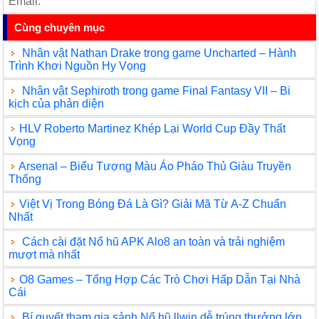
Email:
o
Cùng chuyên mục
k
Nhân vật Nathan Drake trong game Uncharted – Hành
Trình Khơi Nguồn Hy Vọng
Nhân vật Sephiroth trong game Final Fantasy VII – Bi
kịch của phản diện
HLV Roberto Martinez Khép Lại World Cup Đầy Thất
Vọng
Arsenal – Biểu Tượng Màu Áo Pháo Thủ Giàu Truyền
Thống
Việt Vị Trong Bóng Đá Là Gì? Giải Mã Từ A-Z Chuẩn
Nhất
Cách cài đặt Nổ hũ APK Alo8 an toàn và trải nghiệm
mượt mà nhất
O8 Games – Tổng Hợp Các Trò Chơi Hấp Dẫn Tại Nhà
Cái
Bí quyết tham gia sảnh Nổ hũ llwin dễ trúng thưởng lớn