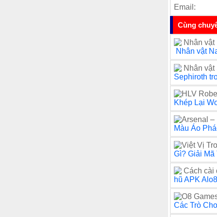
b
Email:
o
Cùng chuy
o
k
Nhân vật Na
Sephiroth tr
Khép Lại Wo
Màu Áo Phá
Gì? Giải Mã
hũ APK Alo8
Các Trò Chơ