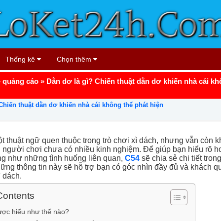
Thống kê
Chọn thêm
»
quảng cáo
»
Dằn dơ là gì? Chiến thuật dằn dơ khiến nhà cái kh
Chiến thuật dằn dơ khiến nhà cái không thể phát hiện
t thuật ngữ quen thuộc trong trò chơi xì dách, nhưng vẫn còn 
u người chơi chưa có nhiều kinh nghiệm. Để giúp bạn hiểu rõ h
g như những tình huống liên quan,
C54
sẽ chia sẻ chi tiết trong
ững thông tin này sẽ hỗ trợ bạn có góc nhìn đầy đủ và khách q
ì dách.
Contents
ợc hiểu như thế nào?