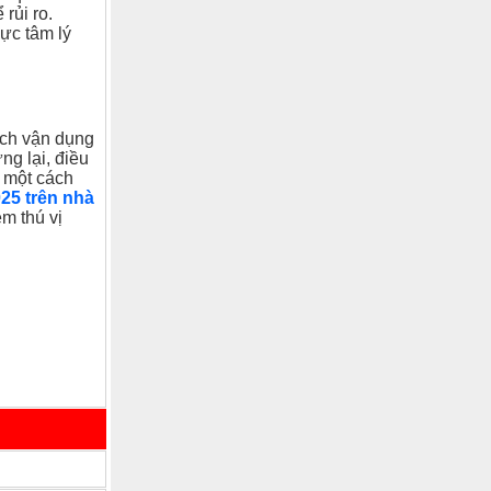
rủi ro.
ực tâm lý
ách vận dụng
ng lại, điều
h một cách
25 trên nhà
m thú vị