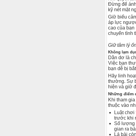
Đừng để ánh 
kỹ nét mặt n
Giữ biểu cảm
áp lực ngược
cao của bạn m
chuyển tình t
Giữ tâm lý ổ
Không lạm dụn
Dằn dơ là ch
Việc bạn thư
bạn dễ bị bắt
Hãy linh hoạt
thường. Sự b
hiện và giữ 
Những điểm c
Khi tham gia
thuộc vào nh
Luật chơi 
trước khi 
Số lượng 
gian ra bà
Lá bài còn