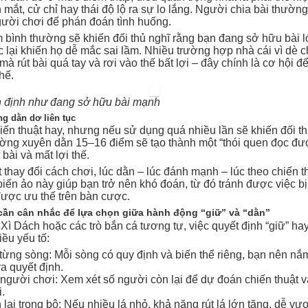
mắt, cử chỉ hay thái độ lộ ra sự lo lắng. Người chia bài thường
gười chơi để phán đoán tình huống.
 bình thường sẽ khiến đối thủ nghĩ rằng bạn đang sở hữu bài lớ
 lại khiến họ dễ mắc sai lầm. Nhiều trường hợp nhà cái vì dè
à rút bài quá tay và rơi vào thế bất lợi – đây chính là cơ hội đ
hế.
n định như đang sở hữu bài mạnh
g dằn dơ liên tục
iến thuật hay, nhưng nếu sử dụng quá nhiều lần sẽ khiến đối th
ờng xuyên dằn 15–16 điểm sẽ tạo thành một “thói quen đọc đượ
 bài và mất lợi thế.
 thay đổi cách chơi, lúc dằn – lúc đánh mạnh – lúc theo chiến t
iến ảo này giúp bạn trở nên khó đoán, từ đó tránh được việc bị 
được ưu thế trên bàn cược.
ần cân nhắc để lựa chọn giữa hành động “giữ” và “dằn”
 Xì Dách hoặc các trò bắn cá tương tự, việc quyết định “giữ” ha
iều yếu tố:
từng sòng: Mỗi sòng có quy định và biến thể riêng, bạn nên nắm
ra quyết định.
người chơi: Xem xét số người còn lại để dự đoán chiến thuật v
i.
 lại trong bộ: Nếu nhiều lá nhỏ, khả năng rút lá lớn tăng, dễ vư