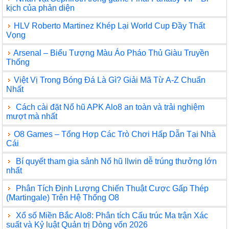
kịch của phản diện
HLV Roberto Martinez Khép Lại World Cup Đầy Thất
Vọng
Arsenal – Biểu Tượng Màu Áo Pháo Thủ Giàu Truyền
Thống
Việt Vị Trong Bóng Đá Là Gì? Giải Mã Từ A-Z Chuẩn
Nhất
Cách cài đặt Nổ hũ APK Alo8 an toàn và trải nghiệm
mượt mà nhất
O8 Games – Tổng Hợp Các Trò Chơi Hấp Dẫn Tại Nhà
Cái
Bí quyết tham gia sảnh Nổ hũ llwin dễ trúng thưởng lớn
nhất
Phân Tích Định Lượng Chiến Thuật Cược Gấp Thép
(Martingale) Trên Hệ Thống O8
Xổ số Miền Bắc Alo8: Phân tích Cấu trúc Ma trận Xác
suất và Kỷ luật Quản trị Dòng vốn 2026