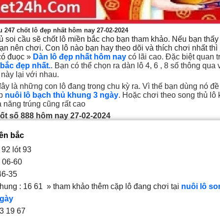
u 247 chốt lô đẹp nhất hôm nay 27-02-2024
 soi cầu sẽ chốt lô miền bắc cho bạn tham khảo. Nếu bạn thấy
bạn nên chơi. Con lô nào bạn hay theo dõi và thích chơi nhất th
có đuọc »
Dàn lô đẹp nhất hôm nay
có lãi cao. Đặc biệt quan 
 bắc đẹp nhất.
. Bạn có thể chọn ra dàn lô 4, 6 , 8 số thông qua 
 này lại với nhau.
ây là những con lô đang trong chu kỳ ra. Vì thế bạn dùng nó đề
áp
nuôi lô bạch thủ khung 3 ngày
. Hoặc chơi theo song thủ lô
ả năng trúng cũng rất cao
ốt số 888 hôm nay 27-02-2024
ền bắc
 92 lót 93
 06-60
46-35
khung : 16 61 » tham khảo thêm cặp lô đang chơi tại
nuôi lô so
ngày
83 19 67