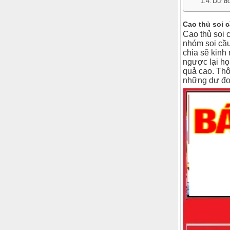
Dự đo
Cao thủ soi 
Cao thủ soi 
nhóm soi cầu
chia sẽ kinh 
ngược lại họ
quả cao. Th
những dự đo