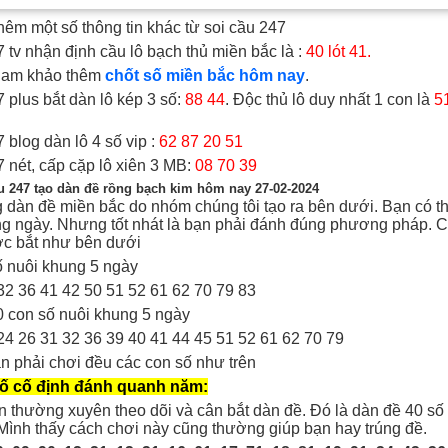
êm một số thông tin khác từ soi cầu 247
 tv nhận định cầu lô bạch thủ miền bắc là :
40 lót 41.
tham khảo thêm
chốt số miền bắc hôm nay
.
 plus bắt dàn lô kép 3 số:
88 44
. Độc thủ lô duy nhất 1 con là
5
 blog dàn lô 4 số vip :
62 87 20 51
 nét, cấp cặp lô xiên 3 MB:
08 70 39
u 247 tạo dàn đề rồng bạch kim hôm nay 27-02-2024
 dàn đề miền bắc do nhóm chúng tôi tạo ra bên dưới. Bạn có th
g ngày. Nhưng tốt nhát là bạn phải đánh đúng phương pháp. C
c bắt như bên dưới
 nuôi khung 5 ngày
32 36 41 42 50 51 52 61 62 70 79 83
 con số nuôi khung 5 ngày
24 26 31 32 36 39 40 41 44 45 51 52 61 62 70 79
n phải chơi đều các con số như trên
ố cố định đánh quanh năm:
 thường xuyên theo dõi và cân bắt dàn đề. Đó là dàn đề 40 số
ình thấy cách chơi này cũng thường giúp bạn hay trúng đề.