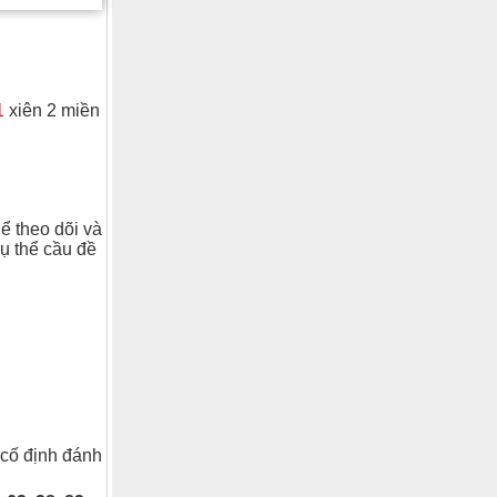
1
xiên 2 miền
ể theo dõi và
ụ thể cầu đề
 cố định đánh