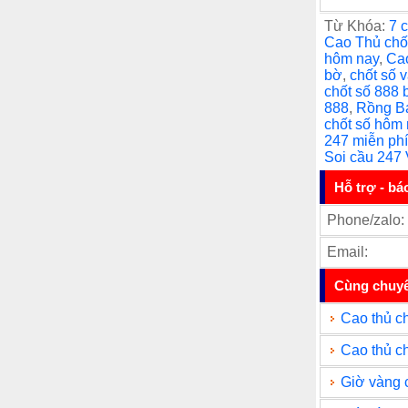
a
w
c
t
Từ Khóa:
7 
Cao Thủ chố
e
e
hôm nay
,
Cao
bờ
,
chốt số 
b
chốt số 888 
888
,
Rồng Bạ
o
chốt số hôm 
o
247 miễn phí
Soi cầu 247 
k
Hỗ trợ - báo
Phone/zalo:
Email:
Cùng chuy
Cao thủ c
Cao thủ c
Giờ vàng 