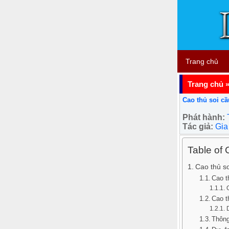
Trang chủ
Trang chủ
Cao thủ soi c
Phát hành:
Tác giả:
Gia
Table of 
Cao thủ s
Cao t
Cao t
Thông