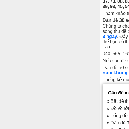
07, 70, 08, 80
39, 93, 45, 5
Tham khảo 
Dàn đề 30 s
Chúng ta chơ
song thủ đề 
3 ngày
. Đây
thế bạn có th
cao
040, 565, 16
Nếu cầu đề c
Dàn đề 50 số
nuôi khung 
Thống kê một
Cầu đề mi
» Bắt đề t
» Đề về lớn
» Tổng đề:
» Dàn đề 3