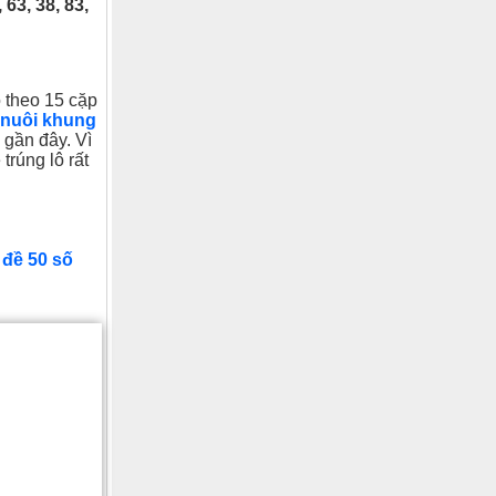
, 63, 38, 83,
ô theo 15 cặp
 nuôi khung
 gần đây. Vì
trúng lô rất
đề 50 số