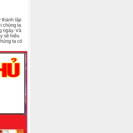
 thành lập
i chúng ta
ng ngày. Và
y sẽ hiệu
chúng ta có