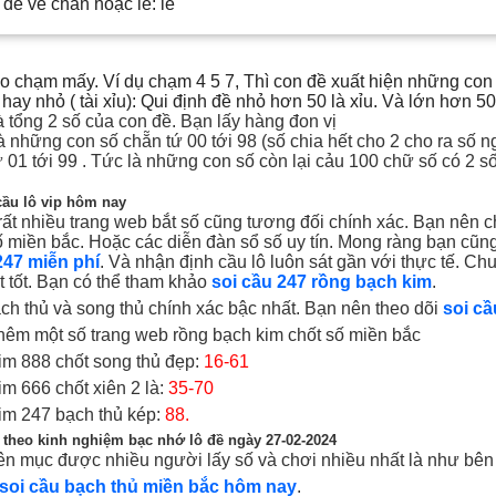
đề về chẵn hoặc lẽ: lẽ
eo chạm mấy. Ví dụ chạm 4 5 7, Thì con đề xuất hiện những con
hay nhỏ ( tài xỉu): Qui định đề nhỏ hơn 50 là xỉu. Và lớn hơn 50 
à tổng 2 số của con đề. Bạn lấy hàng đon vị
à những con số chẵn tứ 00 tới 98 (số chia hết cho 2 cho ra số n
từ 01 tới 99 . Tức là những con số còn lại cảu 100 chữ số có 2 
cầu lô vip hôm nay
rất nhiều trang web bắt số cũng tương đối chính xác. Bạn nên ch
 miền bắc. Hoặc các diễn đàn sổ số uy tín. Mong ràng bạn cũn
247 miễn phí
. Và nhận định cầu lô luôn sát gần với thực tế. Ch
t tốt. Bạn có thể tham khảo
soi cầu 247 rồng bạch kim
.
ạch thủ và song thủ chính xác bậc nhất. Bạn nên theo dõi
soi cầ
êm một số trang web rồng bạch kim chốt số miền bắc
m 888 chốt song thủ đẹp:
16-61
m 666 chốt xiên 2 là:
35-70
im 247 bạch thủ kép:
88.
theo kinh nghiệm bạc nhớ lô đề ngày 27-02-2024
n mục được nhiều người lấy số và chơi nhiều nhất là như bên
soi cầu bạch thủ miền bắc hôm nay
.