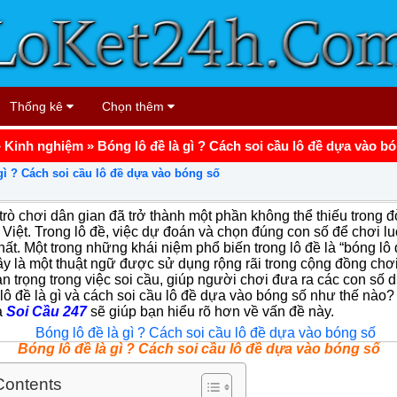
Thống kê
Chọn thêm
»
Kinh nghiệm
»
Bóng lô đề là gì ? Cách soi cầu lô đề dựa vào b
gì ? Cách soi cầu lô đề dựa vào bóng số
trò chơi dân gian đã trở thành một phần không thể thiếu trong đ
 Việt. Trong lô đề, việc dự đoán và chọn đúng con số để chơi lu
hất. Một trong những khái niệm phổ biến trong lô đề là “bóng lô
ây là một thuật ngữ được sử dụng rộng rãi trong cộng đồng chơi
uan trọng trong việc soi cầu, giúp người chơi đưa ra các con số
lô đề là gì và cách soi cầu lô đề dựa vào bóng số như thế nào? 
a
Soi Cầu 247
sẽ giúp bạn hiểu rõ hơn về vấn đề này.
Bóng lô đề là gì ? Cách soi cầu lô đề dựa vào bóng số
Contents