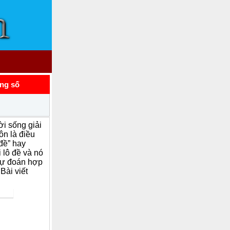
óng số
ời sống giải
ôn là điều
 đề” hay
 lô đề và nó
 dự đoán hợp
Bài viết