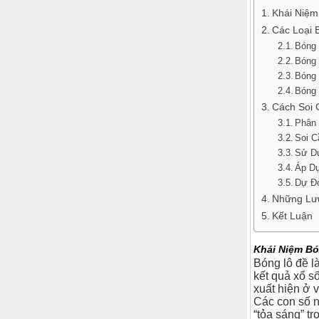
Khái Niệm
Các Loại 
Bóng
Bóng 
Bóng
Bóng
Cách Soi 
Phân 
Soi C
Sử D
Áp D
Dự Đo
Những Lưu
Kết Luận
Khái Niệm B
Bóng lô đề l
kết quả xổ s
xuất hiện ở v
Các con số n
“tỏa sáng” tr