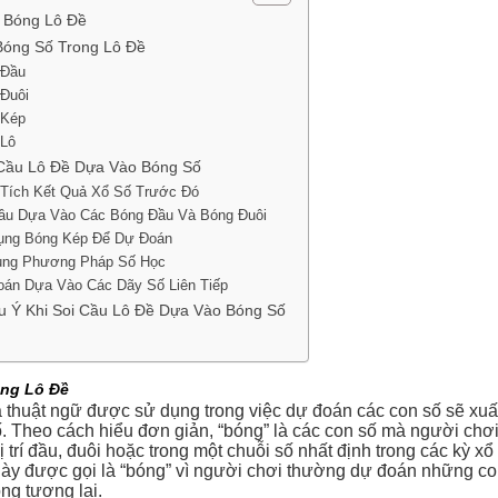
 Bóng Lô Đề
Bóng Số Trong Lô Đề
 Đầu
Đuôi
 Kép
 Lô
Cầu Lô Đề Dựa Vào Bóng Số
Tích Kết Quả Xổ Số Trước Đó
ầu Dựa Vào Các Bóng Đầu Và Bóng Đuôi
ụng Bóng Kép Để Dự Đoán
ụng Phương Pháp Số Học
án Dựa Vào Các Dãy Số Liên Tiếp
 Ý Khi Soi Cầu Lô Đề Dựa Vào Bóng Số
óng Lô Đề
à thuật ngữ được sử dụng trong việc dự đoán các con số sẽ xuất
ố. Theo cách hiểu đơn giản, “bóng” là các con số mà người chơi 
ị trí đầu, đuôi hoặc trong một chuỗi số nhất định trong các kỳ xổ 
ày được gọi là “bóng” vì người chơi thường dự đoán những co
ong tương lai.