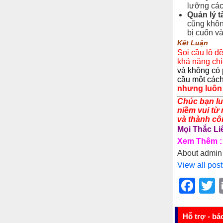
lưỡng các
Quản lý t
cũng không
bị cuốn v
Kết Luận
Soi cầu lô đ
khả năng chi
và không có
cầu một cách
nhưng luôn n
Chúc bạn lu
niềm vui từ
và thành cô
Mọi Thắc Li
Xem Thêm 
About admin
View all pos
F
a
w
c
t
Hỗ trợ - báo