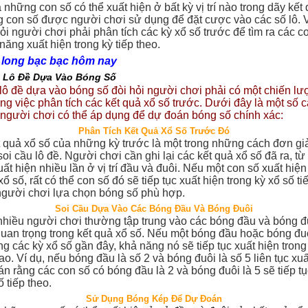
 những con số có thể xuất hiện ở bất kỳ vị trí nào trong dãy kết 
 con số được người chơi sử dụng để đặt cược vào các số lô. 
ỏi người chơi phải phân tích các kỳ xổ số trước để tìm ra các c
ăng xuất hiện trong kỳ tiếp theo.
:
long bạc bạc hôm nay
u Lô Đề Dựa Vào Bóng Số
 lô đề dựa vào bóng số đòi hỏi người chơi phải có một chiến lư
ong việc phân tích các kết quả xổ số trước. Dưới đây là một số 
người chơi có thể áp dụng để dự đoán bóng số chính xác:
Phân Tích Kết Quả Xổ Số Trước Đó
t quả xổ số của những kỳ trước là một trong những cách đơn g
oi cầu lô đề. Người chơi cần ghi lại các kết quả xổ số đã ra, từ
ất hiện nhiều lần ở vị trí đầu và đuôi. Nếu một con số xuất hiện 
xổ số, rất có thể con số đó sẽ tiếp tục xuất hiện trong kỳ xổ số t
người chơi lựa chọn bóng số phù hợp.
Soi Cầu Dựa Vào Các Bóng Đầu Và Bóng Đuôi
 nhiều người chơi thường tập trung vào các bóng đầu và bóng đu
 quan trọng trong kết quả xổ số. Nếu một bóng đầu hoặc bóng đu
ng các kỳ xổ số gần đây, khả năng nó sẽ tiếp tục xuất hiện trong
ao. Ví dụ, nếu bóng đầu là số 2 và bóng đuôi là số 5 liên tục xuấ
án rằng các con số có bóng đầu là 2 và bóng đuôi là 5 sẽ tiếp tụ
ố tiếp theo.
Sử Dụng Bóng Kép Để Dự Đoán