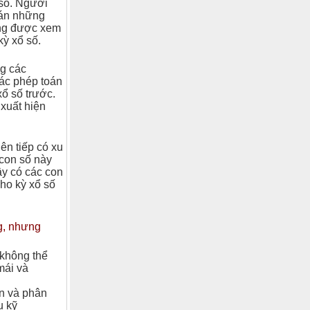
 số. Người
oán những
ường được xem
kỳ xổ số.
ng các
ác phép toán
xổ số trước.
 xuất hiện
ên tiếp có xu
 con số này
đây có các con
cho kỳ xổ số
g, nhưng
u không thể
mái và
ẫn và phân
u kỹ