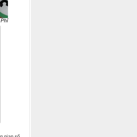
 Phí
g gian số