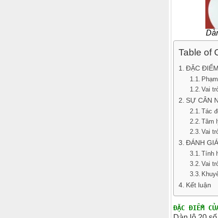
Dàn
Table of 
ĐẶC ĐIỂM
Phạm 
Vai t
SỰ CÂN N
Tác đ
Tâm l
Vai t
ĐÁNH GIÁ
Tính 
Vai t
Khuyế
Kết luận
ĐẶC ĐIỂM CỦ
Dàn lô 20 số