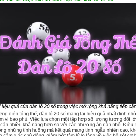
Hiệu quả của dàn lô 20 số trong việc mở rộng khả năng tiếp cậ
ơng diện tổng thể, dàn lô 20 số mang lại hiệu quả nhất định nh
 vi bao phủ. Việc lựa chọn một tập hợp số lượng tương đối l
 cận nhiều khả năng hơn so với các phương án dàn nhỏ. Điều n
rong những tình huống mà kết quả mang tính ngẫu nhiên cao, k
o cảm giác chủ động, giảm bớt tâm lý lo lắng về việc bỏ sót cơ h