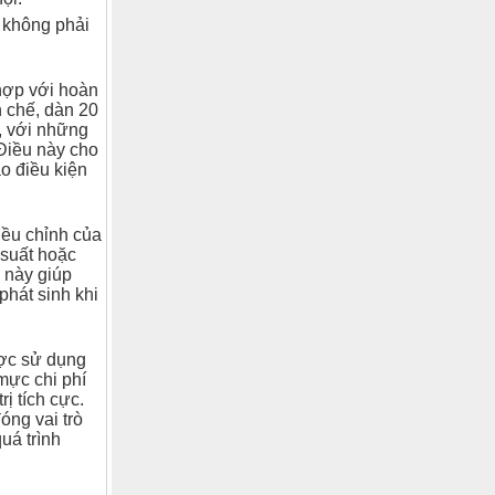
ứ không phải
 hợp với hoàn
 chế, dàn 20
, với những
Điều này cho
ào điều kiện
iều chỉnh của
 suất hoặc
h này giúp
phát sinh khi
ược sử dụng
mực chi phí
ị tích cực.
óng vai trò
uá trình