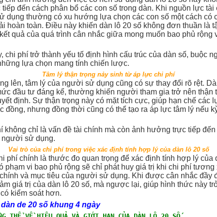
c tiếp đến cách phân bổ các con số trong dàn. Khi nguồn lực tài 
ử dụng thường có xu hướng lựa chọn các con số một cách có c
trải hoàn toàn. Điều này khiến dàn lô 20 số không đơn thuần là 
 kết quả của quá trình cân nhắc giữa mong muốn bao phủ rộng 
, chi phí trở thành yếu tố định hình cấu trúc của dàn số, buộc 
những lựa chọn mang tính chiến lược.
Tâm lý thận trọng nảy sinh từ áp lực chi phí
ăng lên, tâm lý của người sử dụng cũng có sự thay đổi rõ rệt. Dà
ức đầu tư đáng kể, thường khiến người tham gia trở nên thận 
uyết định. Sự thận trọng này có mặt tích cực, giúp hạn chế các 
c đồng, nhưng đồng thời cũng có thể tạo ra áp lực tâm lý nếu kỳ
í không chỉ là vấn đề tài chính mà còn ảnh hưởng trực tiếp đến 
a người sử dụng.
Vai trò của chi phí trong việc xác định tính hợp lý của dàn lô 20 số
i phí chính là thước đo quan trọng để xác định tính hợp lý của 
ó phạm vi bao phủ rộng sẽ chỉ phát huy giá trị khi chi phí tương
 chính và mục tiêu của người sử dụng. Khi được cân nhắc đầy đ
m giá trị của dàn lô 20 số, mà ngược lại, giúp hình thức này tr
có kiểm soát hơn.
:
dàn de 20 số khung 4 ngày
NG THỂ VỀ HIỆU QUẢ VÀ GIỚI HẠN CỦA DÀN LÔ 20 SỐ