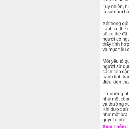
Tuy nhiên, h
là sự đảm bả
Xét trong điề
cảnh cụ thể 
số có thể đã
người có ngu
thấy tính hợ
và mục tiêu 
Một yếu tố q
người sử dụn
cách tiếp cậ
tránh tình t
điều kiện tha
Từ những phâ
như một công
và thường xu
Khi được sử d
như một lựa c
quyết định.
Xem Thêm 