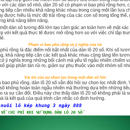
o với các dàn số nhỏ, dàn 20 số có phạm vi bao phủ rộng hơn, 
g tiếp cận nhiều khả năng khác nhau trong cùng một lần lựa c
y được hiểu là mức độ trải rộng của các con số trong tổng thể, 
ững khả năng tiềm năng.
một dàn số tương đối lớn tạo cảm giác an toàn hơn về mặt xác 
ớp với kết quả thực tế được mở rộng hơn so với việc chỉ tập tru
lẻ.
Phạm vi bao phủ rộng và ý nghĩa của nó
phủ rộng là đặc điểm nổi bật nhất của dàn lô 20 số. Khi số lượ
, khả năng tiếp cận các kết quả khác nhau cũng tăng lên tươ
 có ý nghĩa trong những bối cảnh mà yếu tố ngẫu nhiên chiếm va
số giúp phân tán rủi ro, giảm sự phụ thuộc vào một nhóm số nh
Vai trò của sự chọn lọc trong một dàn số lớn
 bao phủ rộng, dàn lô 20 số vẫn đòi hỏi sự chọn lọc nhất định. 
số không hoàn toàn ngẫu nhiên mà thường dựa trên những tiêu
o ra sự cân đối. Điều này cho thấy dàn lô 20 số không phải là 
mà là kết quả của quá trình cân nhắc có định hướng.
nuôi lô kép khung 3 ngày 888
:
 VỀ CHI PHÍ KHI SỬ DỤNG DÀN LÔ 20 SỐ