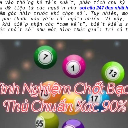
ựa vào thống kê tần suất, phân tích chu kỳ 
m dữ liệu từ các nguồn như
soi cầu 247 đẹp nhất
êm góc nhìn trước khi chọn số. Tuy nhiên, m
phụ thuộc vào yếu tố ngẫu nhiên. Vì vậy,
 khi tiếp nhận các “cam kết”, biết kiểm 
iệc chốt số như một hình thức giải trí có t