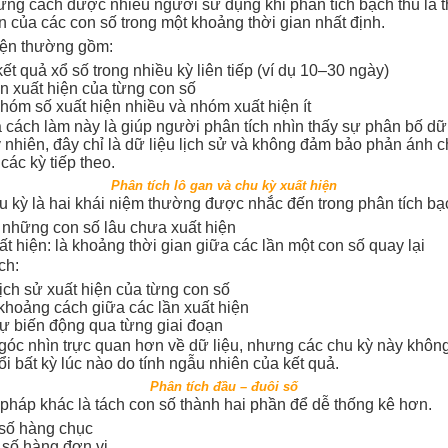
ững cách được nhiều người sử dụng khi phân tích bạch thủ là t
ện của các con số trong một khoảng thời gian nhất định.
iện thường gồm:
ết quả xổ số trong nhiều kỳ liên tiếp (ví dụ 10–30 ngày)
n xuất hiện của từng con số
hóm số xuất hiện nhiều và nhóm xuất hiện ít
 cách làm này là giúp người phân tích nhìn thấy sự phân bố dữ 
 nhiên, đây chỉ là dữ liệu lịch sử và không đảm bảo phản ánh c
các kỳ tiếp theo.
Phân tích lô gan và chu kỳ xuất hiện
u kỳ là hai khái niệm thường được nhắc đến trong phân tích bạ
à những con số lâu chưa xuất hiện
t hiện: là khoảng thời gian giữa các lần một con số quay lại
ch:
ịch sử xuất hiện của từng con số
khoảng cách giữa các lần xuất hiện
ự biến động qua từng giai đoạn
góc nhìn trực quan hơn về dữ liệu, nhưng các chu kỳ này không
ổi bất kỳ lúc nào do tính ngẫu nhiên của kết quả.
Phân tích đầu – đuôi số
háp khác là tách con số thành hai phần để dễ thống kê hơn.
số hàng chục
 số hàng đơn vị