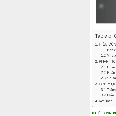
Table of 
HIỂU ĐÚN
Bản c
Vì sa
PHÂN TÍC
Phân 
Phân 
So sá
LƯU Ý QU
Tránh
Hiểu 
Kết luận
HIỂU ĐÚNG V