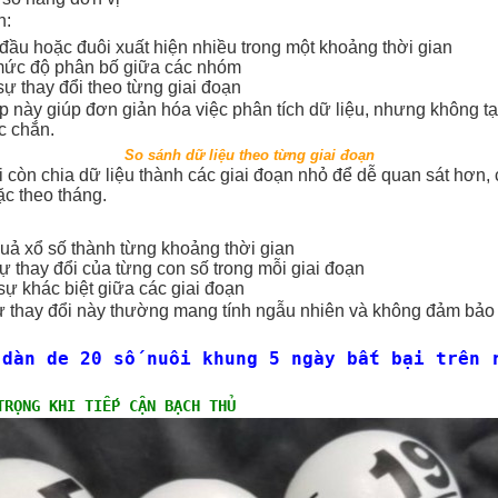
n:
đầu hoặc đuôi xuất hiện nhiều trong một khoảng thời gian
mức độ phân bố giữa các nhóm
sự thay đổi theo từng giai đoạn
này giúp đơn giản hóa việc phân tích dữ liệu, nhưng không tạo
c chắn.
So sánh dữ liệu theo từng giai đoạn
 còn chia dữ liệu thành các giai đoạn nhỏ để dễ quan sát hơn,
ặc theo tháng.
quả xổ số thành từng khoảng thời gian
ự thay đổi của từng con số trong mỗi giai đoạn
sự khác biệt giữa các giai đoạn
ự thay đổi này thường mang tính ngẫu nhiên và không đảm bảo 
dàn de 20 số nuôi khung 5 ngày bất bại trên 
:
TRỌNG KHI TIẾP CẬN BẠCH THỦ