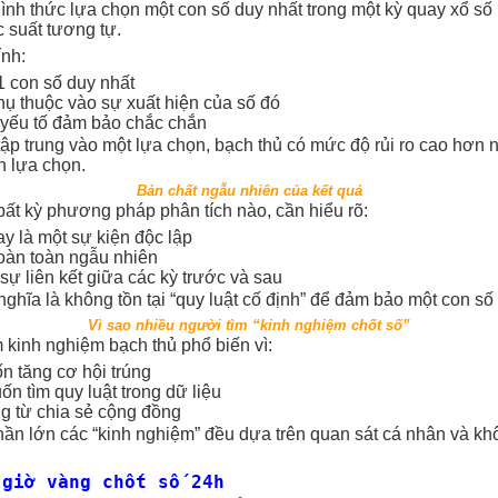
hình thức lựa chọn một con số duy nhất trong một kỳ quay xổ số
c suất tương tự.
nh:
1 con số duy nhất
hụ thuộc vào sự xuất hiện của số đó
yếu tố đảm bảo chắc chắn
 tập trung vào một lựa chọn, bạch thủ có mức độ rủi ro cao hơn 
n lựa chọn.
Bản chất ngẫu nhiên của kết quả
ất kỳ phương pháp phân tích nào, cần hiểu rõ:
ay là một sự kiện độc lập
oàn toàn ngẫu nhiên
sự liên kết giữa các kỳ trước và sau
nghĩa là không tồn tại “quy luật cố định” để đảm bảo một con số 
Vì sao nhiều người tìm “kinh nghiệm chốt số”
m kinh nghiệm bạch thủ phổ biến vì:
 tăng cơ hội trúng
n tìm quy luật trong dữ liệu
 từ chia sẻ cộng đồng
hần lớn các “kinh nghiệm” đều dựa trên quan sát cá nhân và kh
giờ vàng chốt số 24h
: