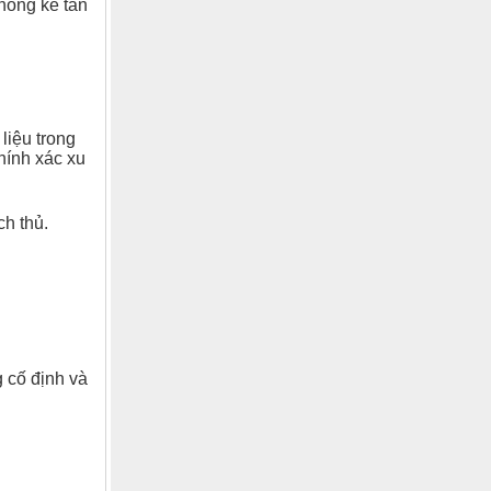
hống kê tần
liệu trong
hính xác xu
ch thủ.
 cố định và