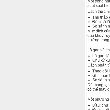
Một trong nh
suất xuất hi
Cách thực h
Thu thập k
Đếm số lầ
So sánh n
Mục đích của
quá khứ. Tuy
hướng trong 
Lô gan và ch
Lô gan: l
Chu kỳ xuấ
Cách phân tí
Theo dõi l
Ghi nhận 
So sánh s
Dù mang lại 
có thể thay đ
Một phương p
Đầu: chữ 
Đuôi: chữ