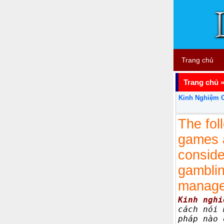
Trang chủ
Trang chủ
Kinh Nghiệm 
The fol
games a
conside
gamblin
managem
Kinh ngh
cách nói
pháp nào