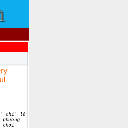
ery
ul
ế chỉ là
 phương
 chơi