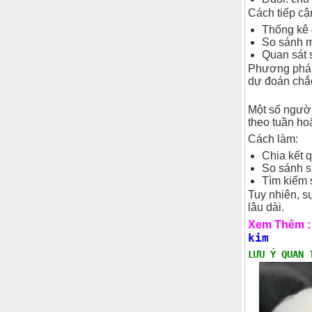
Cách tiếp cậ
Thống kê 
So sánh 
Quan sát 
Phương pháp 
dự đoán chắ
Một số người
theo tuần ho
Cách làm:
Chia kết 
So sánh s
Tìm kiếm 
Tuy nhiên, s
lâu dài.
Xem Thêm 
kim
LƯU Ý QUAN 