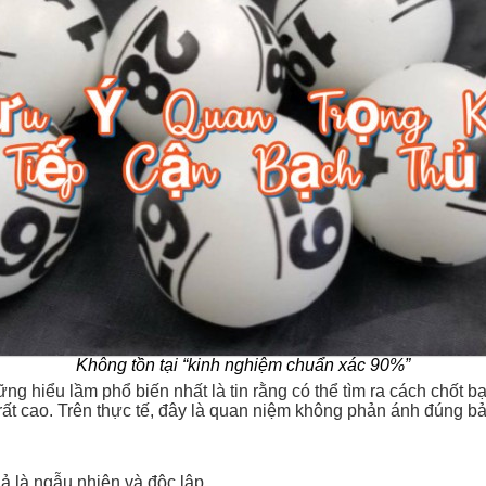
Không tồn tại “kinh nghiệm chuẩn xác 90%”
ng hiểu lầm phổ biến nhất là tin rằng có thể tìm ra cách chốt bạ
 rất cao. Trên thực tế, đây là quan niệm không phản ánh đúng b
uả là ngẫu nhiên và độc lập