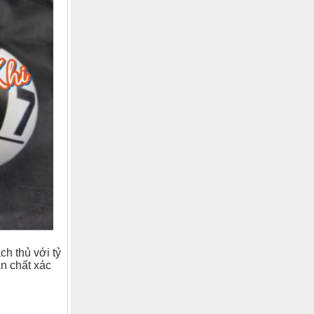
ch thủ với tỷ
ản chất xác