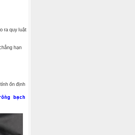
 ra quy luật
 chẳng hạn
tính ổn định
rồng bạch