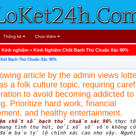
Thống kê
Chọn thêm
»
Kinh nghiệm
»
Kinh Nghiệm Chốt Bạch Thủ Chuẩn Xác 90%
Chốt Bạch Thủ Chuẩn Xác 90%
lowing article by the admin views lott
s a folk culture topic, requiring caref
ration to avoid becoming addicted to
g. Prioritize hard work, financial
ent, and healthy entertainment.
iệm chốt số bạch thủ chuẩn xác 90%
thực t
 mang tính thu hút, bởi xổ số vốn không có
 đảm bảo tỷ lệ chính xác cao như vậy. Người