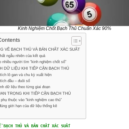
Kinh Nghiệm Chốt Bạch Thủ Chuẩn Xác 90%
Contents
G VỀ BẠCH THỦ VÀ BẢN CHẤT XÁC SUẤT
hất ngẫu nhiên của kết quả
o nhiều người tìm “kinh nghiệm chốt số”
H DỮ LIỆU KHI TIẾP CẬN BẠCH THỦ
tích lô gan và chu kỳ xuất hiện
tích đầu – đuôi số
nh dữ liệu theo từng giai đoạn
AN TRỌNG KHI TIẾP CẬN BẠCH THỦ
 phụ thuộc vào “kinh nghiệm cao thủ”
đúng giới hạn của dữ liệu thống kê
Ề BẠCH THỦ VÀ BẢN CHẤT XÁC SUẤT