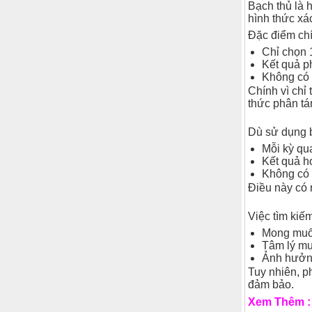
Bạch thủ là 
hình thức xá
Đặc điểm chí
Chỉ chọn 
Kết quả p
Không có 
Chính vì chỉ
thức phân tá
Dù sử dụng b
Mỗi kỳ qu
Kết quả h
Không có 
Điều này có 
Việc tìm kiế
Mong muốn
Tâm lý muố
Ảnh hưởng
Tuy nhiên, p
đảm bảo.
Xem Thêm 