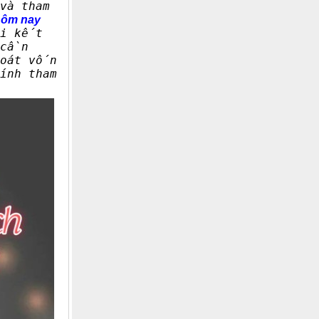
và tham
 hôm nay
ọi kết
 cần
soát vốn
ính tham