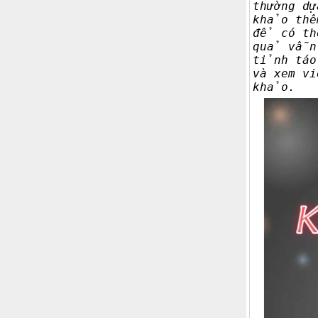
thường d
khảo thê
để có th
quả vẫn 
tỉnh táo
và xem v
khảo.