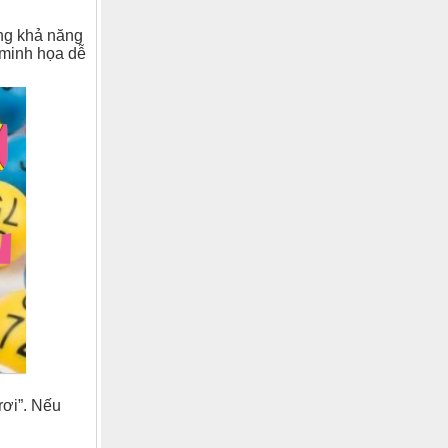
ăng khả năng
 minh họa dễ
rơi”. Nếu