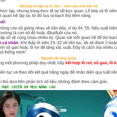
 đó.
Kết hợp lô kép và lô xiên – nhìn vào mối liên hệ
ức tạp, nhưng trong thực tế lại rất trực quan. Lô kép và lô xiê
 quan hệ lặp lại, từ đó suy ra bạch thủ tiềm năng.
át:
ững con số giống nhau về liên tiếp, ví dụ 44, 55. Nếu xuất hiện
thường là con số đó hoặc đầu/đuôi của nó.
ặp số về cùng nhau nhiều kỳ. Quan sát mối quan hệ để tìm bạch
 cá nhân:
Khi thấy lô xiên 23–32 về liên tục, tôi sẽ đánh 2 ho
 với số gan hoặc lô rơi để tăng xác suất. Đây là cách mà nhiều c
số thông minh”.
Nguyên tắc ứng dụng
ng một phương pháp duy nhất, hãy
kết hợp lô rơi, số gan, lô k
iên tục và theo dõi kết quả hằng ngày để nhận diện quy luật ri
.
 thủ dựa trên phân tích số liệu, không đánh theo cảm giác.
 THỰC CHIẾN VÀ MẸO NÂNG CAO