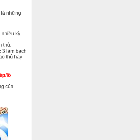
n là những
 nhiều kỳ,
 thủ.
ặc 3 làm bạch
ao thủ hay
ép/lô
êng của