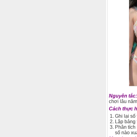
Nguyên tắc:
chơi lâu nă
Cách thực h
Ghi lại số
Lập bảng 
Phân tích 
số nào xuấ