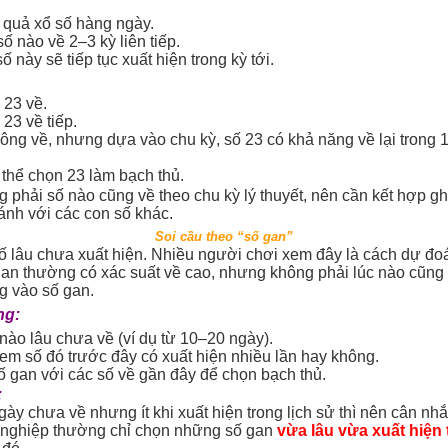
t quả xổ số hàng ngày.
ố nào về 2–3 kỳ liên tiếp.
 này sẽ tiếp tục xuất hiện trong kỳ tới.
 23 về.
23 về tiếp.
ông về, nhưng dựa vào chu kỳ, số 23 có khả năng về lại trong 
thể chọn 23 làm bạch thủ.
 phải số nào cũng về theo chu kỳ lý thuyết, nên cần kết hợp gh
ánh với các con số khác.
Soi cầu theo “số gan”
số lâu chưa xuất hiện. Nhiều người chơi xem đây là cách dự đo
gan thường có xác suất về cao, nhưng không phải lúc nào cũng
g vào số gan.
ng:
 nào lâu chưa về (ví dụ từ 10–20 ngày).
xem số đó trước đây có xuất hiện nhiều lần hay không.
ố gan với các số về gần đây để chọn bạch thủ.
:
gày chưa về nhưng ít khi xuất hiện trong lịch sử thì nên cân nh
 nghiệp thường chỉ chọn những số gan
vừa lâu vừa xuất hiện