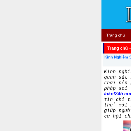
Trang chủ
Trang chủ
Kinh Nghiệm S
Kinh ngh
quan sát
chơi nên
pháp soi
loket24h.c
tin chi 
thủ mới 
giúp ngư
cơ hội c