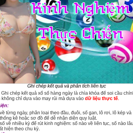
Ghi chép kết quả và phân tích liên tục
Ghi chép kết quả xổ số hàng ngày là chìa khóa để soi cầu chí
m không chỉ dựa vào may rủi mà dựa vào
dữ liệu thực tế
.
iện:
 về từng ngày, phân loại theo đầu, đuôi, số gan, lô rơi, lô kép và 
thống kê hoặc sơ đồ để dễ nhận diện quy luật.
số về nhiều kỳ để rút kinh nghiệm: số nào về liên tục, số nào lâ
t hiện theo chu kỳ.