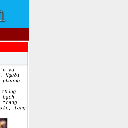
ẫn và
. Người
 phương
 thông
 bạch
 trang
xác, tăng