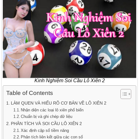
Kinh Nghiệm Soi Cầu Lô Xiên 2
Table of Contents
LÀM QUEN VÀ HIỂU RÕ CƠ BẢN VỀ LÔ XIÊN 2
Nhận diện các loại lô xiên phổ biến
Chuẩn bị và ghi chép dữ liệu
PHÂN TÍCH VÀ SOI CẦU LÔ XIÊN 2
Xác định cặp số tiềm năng
Phân tích liên kết giữa các con số