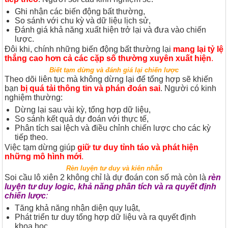
Ghi nhận các biến động bất thường,
So sánh với chu kỳ và dữ liệu lịch sử,
Đánh giá khả năng xuất hiện trở lại và đưa vào chiến
lược.
Đôi khi, chính những biến động bất thường lại
mang lại tỷ lệ
thắng cao hơn cả các cặp số thường xuyên xuất hiện
.
Biết tạm dừng và đánh giá lại chiến lược
Theo dõi liên tục mà không dừng lại để tổng hợp sẽ khiến
bạn
bị quá tải thông tin và phán đoán sai
. Người có kinh
nghiệm thường:
Dừng lại sau vài kỳ, tổng hợp dữ liệu,
So sánh kết quả dự đoán với thực tế,
Phân tích sai lệch và điều chỉnh chiến lược cho các kỳ
tiếp theo.
Việc tạm dừng giúp
giữ tư duy tỉnh táo và phát hiện
những mô hình mới
.
Rèn luyện tư duy và kiên nhẫn
Soi cầu lô xiên 2 không chỉ là dự đoán con số mà còn là
rèn
luyện tư duy logic, khả năng phân tích và ra quyết định
chiến lược
:
Tăng khả năng nhận diện quy luật,
Phát triển tư duy tổng hợp dữ liệu và ra quyết định
khoa học,