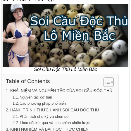
Soi Cầu Độc Thủ Lô Miền Bắc
Table of Contents
KHÁI NIỆM VÀ NGUYÊN TẮC CỦA SOI CẦU ĐỘC THỦ
Nguyên tắc cơ bản
Các phương pháp phổ biến
HÀNH TRÌNH THỰC HÀNH SOI CẦU ĐỘC THỦ
Phân tích chu kỳ và chọn số
Theo dõi kết quả và tinh chỉnh chiến lược
KINH NGHIỆM VÀ BÀI HỌC THỰC CHIẾN