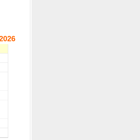
/2026