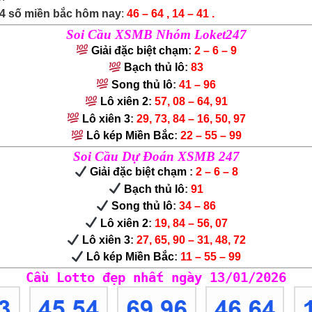
 4 số miền bắc hôm nay
:
46 – 64 , 14 – 41 .
Soi Cầu XSMB Nhóm Loket247
Giải đặc biệt chạm
:
2 – 6 – 9
Bạch thủ lô
:
83
Song thủ lô
:
41 – 96
Lô xiên 2
:
57, 08 – 64, 91
Lô xiên 3
:
29, 73, 84 – 16, 50, 97
Lô kép Miền Bắc
:
22 – 55 – 99
Soi Cầu Dự Đoán XSMB 247
Giải đặc biệt chạm
:
2 – 6 – 8
Bạch thủ lô
:
91
Song thủ lô
:
34 – 86
Lô xiên 2
:
19, 84 – 56, 07
Lô xiên 3
:
27, 65, 90 – 31, 48, 72
Lô kép Miền Bắc
:
11 – 55 – 99
Cầu Lotto đẹp nhất ngày 13/01/2026