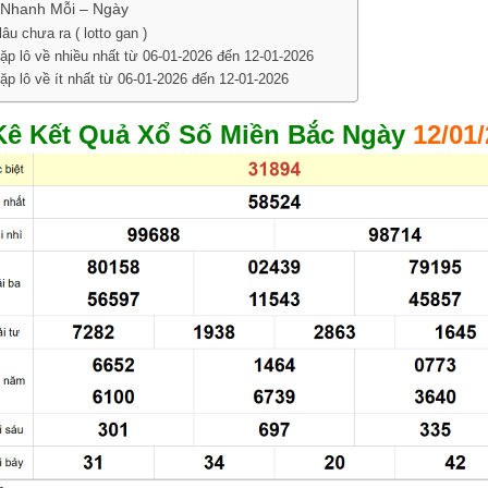
 Nhanh Mỗi – Ngày
lâu chưa ra ( lotto gan )
ặp lô về nhiều nhất từ 06-01-2026 đến 12-01-2026
ặp lô về ít nhất từ 06-01-2026 đến 12-01-2026
ê Kết Quả Xổ Số Miền Bắc Ngày
12/01