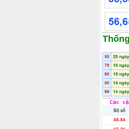
Thốn
Các cặ