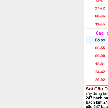
Các 
Soi Cầu 
xây dửng bởi
247 bạch bạc
bạch kim 24
cầu 247 bạc