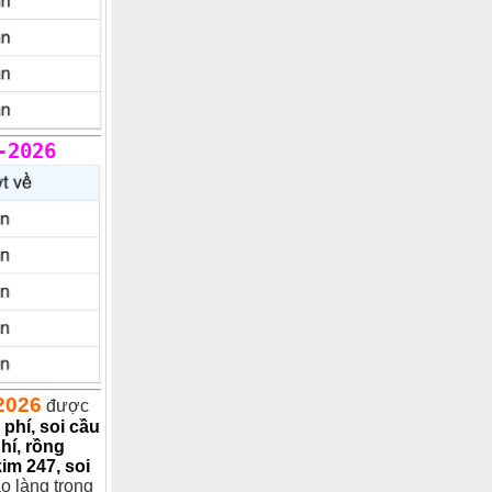
-2026
2026
được
phí, soi cầu
hí, rồng
im 247, soi
o làng trong