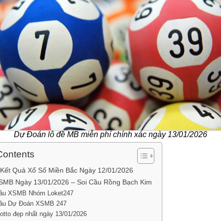
Dự Đoán lô đề MB miễn phí chính xác ngày 13/01/2026
Contents
Kết Quả Xổ Số Miền Bắc Ngày 12/01/2026
SMB Ngày 13/01/2026 – Soi Cầu Rồng Bạch Kim
Cầu XSMB Nhóm Loket247
Cầu Dự Đoán XSMB 247
otto đẹp nhất ngày 13/01/2026