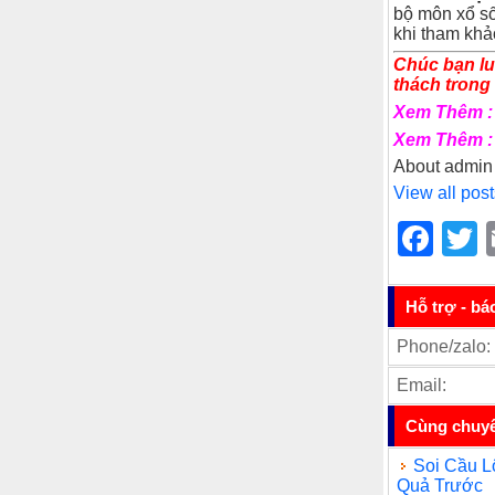
bộ môn xổ số
khi tham khả
Chúc bạn lu
thách trong
Xem Thêm 
Xem Thêm 
About admin
View all pos
F
a
w
c
t
Hỗ trợ - báo
e
e
Phone/zalo:
b
Email:
o
Cùng chuy
o
Soi Cầu L
k
Quả Trước