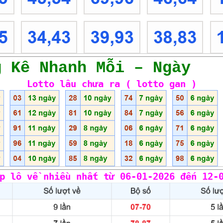
g Kê Nhanh Mỗi – Ngày
Lotto lâu chưa ra ( lotto gan )
p lô về nhiều nhất từ 06-01-2026 đến 12-