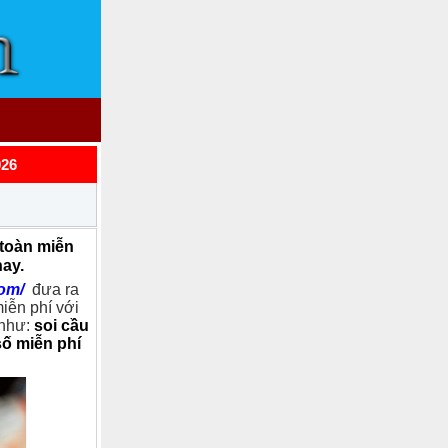
026
toàn miễn
nay.
com/
đưa ra
iễn phí với
 như:
soi cầu
số miễn phí