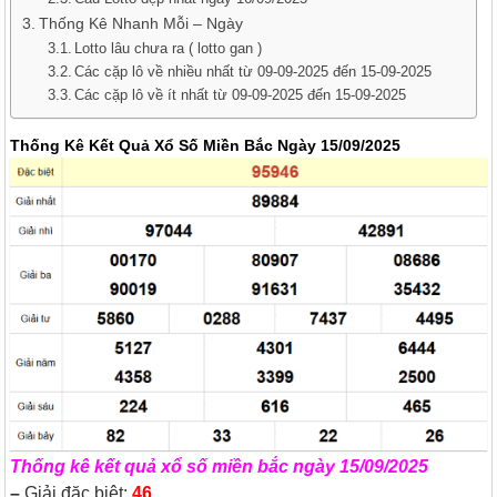
Thống Kê Nhanh Mỗi – Ngày
Lotto lâu chưa ra ( lotto gan )
Các cặp lô về nhiều nhất từ 09-09-2025 đến 15-09-2025
Các cặp lô về ít nhất từ 09-09-2025 đến 15-09-2025
Thống Kê Kết Quả Xổ Số Miền Bắc Ngày 15/09/2025
Thống kê kết quả xổ số miền bắc ngày 15/09/2025
–
Giải đặc biệt:
46