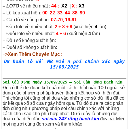
–
LOTO
về nhiều nhất :
44 :
X2
|
X :
X3
–
Lô kép xuất hiện:
00 22 33 44 88 99
–
Cặp lô về cùng nhau:
07-70, 19-91
–
Đầu loto về nhiều nhất:
2 + 3 + 8
(xuất hiện
4
lần)
–
Đuôi loto về nhiều nhất:
4 + 6
(xuất hiện
4
lần)
–
Đầu số không xuất hiện:
–
Đuôi số không xuất hiện:
=>Xem Thêm Chuyên Mục :
Dự Đoán lô đề MB miễn phí chính xác ngày
15/09/2025
Soi Cầu XSMB Ngày 16/09/2025
– Soi Cầu Rồng Bạch Kim
Để có thể dự đoán kết quả một cách chính xác 100 ngoài sử
dụng các phương pháp truyền thống kết hợp với hiện đại.
Thì chúng tôi cũng phải dựa vào những cơ sở dữ liệu đã có
từ kết quả xổ số của ngày hôm qua. Từ đó đưa ra các phân
tích cũng như phương pháp soi cầu chính xác với những
cách chơi sao cho phù hợp nhất. Dưới đây là những dự
đoán của diễn đàn
soi cầu 247 rồng bạch kim
đưa ra. Mời
mọi người cùng đón xem và tham khảo.