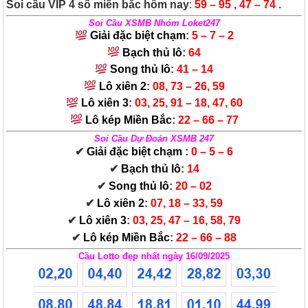
Soi cầu VIP 4 số miền bắc hôm nay
:
59 – 95 , 47 – 74 .
Soi Cầu XSMB Nhóm Loket247
Giải đặc biệt chạm
:
5 – 7 – 2
Bạch thủ lô
:
64
Song thủ lô
:
41 – 14
Lô xiên 2
:
08, 73 – 26, 59
Lô xiên 3
:
03, 25, 91 – 18, 47, 60
Lô kép Miền Bắc
:
22 – 66 – 77
Soi Cầu Dự Đoán XSMB 247
✔
Giải đặc biệt chạm
:
0 – 5 – 6
✔
Bạch thủ lô
:
14
✔
Song thủ lô
:
20 – 02
✔
Lô xiên 2
:
07, 18 – 33, 59
✔
Lô xiên 3
:
03, 25, 47 – 16, 58, 79
✔
Lô kép Miền Bắc
:
22 – 66 – 88
Cầu Lotto đẹp nhất ngày 16/09/2025