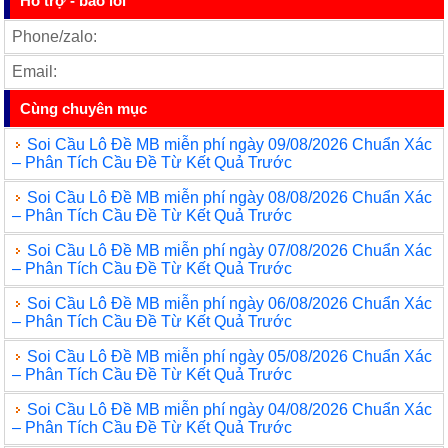
ar
Hỗ trợ - báo lỗi
b
e
Phone/zalo:
o
Email:
o
Cùng chuyên mục
k
Soi Cầu Lô Đề MB miễn phí ngày 09/08/2026 Chuẩn Xác
– Phân Tích Cầu Đề Từ Kết Quả Trước
Soi Cầu Lô Đề MB miễn phí ngày 08/08/2026 Chuẩn Xác
– Phân Tích Cầu Đề Từ Kết Quả Trước
Soi Cầu Lô Đề MB miễn phí ngày 07/08/2026 Chuẩn Xác
– Phân Tích Cầu Đề Từ Kết Quả Trước
Soi Cầu Lô Đề MB miễn phí ngày 06/08/2026 Chuẩn Xác
– Phân Tích Cầu Đề Từ Kết Quả Trước
Soi Cầu Lô Đề MB miễn phí ngày 05/08/2026 Chuẩn Xác
– Phân Tích Cầu Đề Từ Kết Quả Trước
Soi Cầu Lô Đề MB miễn phí ngày 04/08/2026 Chuẩn Xác
– Phân Tích Cầu Đề Từ Kết Quả Trước