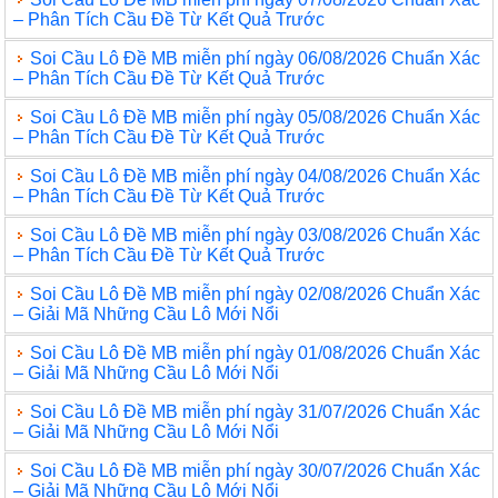
– Phân Tích Cầu Đề Từ Kết Quả Trước
Soi Cầu Lô Đề MB miễn phí ngày 06/08/2026 Chuẩn Xác
– Phân Tích Cầu Đề Từ Kết Quả Trước
Soi Cầu Lô Đề MB miễn phí ngày 05/08/2026 Chuẩn Xác
– Phân Tích Cầu Đề Từ Kết Quả Trước
Soi Cầu Lô Đề MB miễn phí ngày 04/08/2026 Chuẩn Xác
– Phân Tích Cầu Đề Từ Kết Quả Trước
Soi Cầu Lô Đề MB miễn phí ngày 03/08/2026 Chuẩn Xác
– Phân Tích Cầu Đề Từ Kết Quả Trước
Soi Cầu Lô Đề MB miễn phí ngày 02/08/2026 Chuẩn Xác
– Giải Mã Những Cầu Lô Mới Nổi
Soi Cầu Lô Đề MB miễn phí ngày 01/08/2026 Chuẩn Xác
– Giải Mã Những Cầu Lô Mới Nổi
Soi Cầu Lô Đề MB miễn phí ngày 31/07/2026 Chuẩn Xác
– Giải Mã Những Cầu Lô Mới Nổi
Soi Cầu Lô Đề MB miễn phí ngày 30/07/2026 Chuẩn Xác
– Giải Mã Những Cầu Lô Mới Nổi