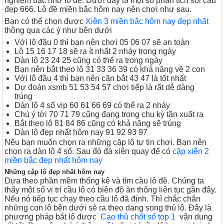
nghiệm bạc nhớ lô đề. Dưới đây là một số phân tích soi cầu
đẹp 666. Lô đề miền bắc hôm nay nên chơi như sau.
Bạn có thể chọn được
Xiên 3 miền bắc hôm nay đẹp nhất
thông qua các ý như bên dưới
Với lô đầu 0 thì bạn nên chơi 05 06 07 sẽ an toàn
Lô 15 16 17 18 sẽ ra ít nhất 2 nháy trong ngày
Dàn lô 23 24 25 cũng có thể ra trong ngày
Bạn nên bắt theo lô 31 33 36 39 có khả năng về 2 con
Với lô đầu 4 thì bạn nên căn bắt 43 47 là tốt nhất
Dự đoán xsmb 51 53 54 57 chơi tiếp là rất dễ dàng
trúng
Dàn lô 4 số vip 60 61 66 69 có thể ra 2 nháy
Chú ý tới 70 71 79 cũng đang trong chu kỳ tần xuất ra
Bắt theo lô 81 84 86 cũng có khả năng sẽ trúng
Dàn lô đẹp nhất hôm nay 91 92 93 97
Nếu bạn muốn chọn ra những cặp lô tự tin chơi. Bạn nên
chọn ra dàn lô 4 số. Sau đó đá xiên quay để có
cặp xiên 2
miền bắc đẹp nhất hôm nay
Những cặp lô đẹp nhất hôm nay
Dựa theo phần mềm thống kê và tìm cầu lô đề. Chúng ta
thấy một số vị trí cầu lô có biên độ ăn thông liên tục gần đây.
Nếu nó tiếp tục chạy theo cầu lô đã định. Thì chắc chắn
những con lô bên dưới sẽ ra theo dạng song thủ lô. Đây là
phương pháp bắt lô được
Cao thủ chốt số top 1
vận dụng