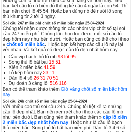
Những con lô như trên đều có khả năng về hôm nay. Nếu
bạn kết cầu lô có biên độ thống kê cầu 4 ngày là con 54. Thì
bạn nên chơi lô 45 54. Hoặc bạn dùng nó để nuôi lô song
thủ khung từ 2 tới 3 ngày.
Soi cầu 247 miễn phí chốt số miền bắc ngày 25-04-2024
Chúng tôi nhận được thông tin các nhóm vip chốt số tại soi
cầu 247 miễn phí. Chúng tôi chọn lọc được một số cầu lô
đẹp hôm nay như bên dưới. Hoặc bạn cũng có thể chơi theo
»
chốt số miền bắc
. Hoặc bạn kết hợp các cầu lô này lại
với nhau. Và kết quả có được dàn lô đẹp nhất hôm nay.
Cầu vip bạch thủ lô mb
93 lót 95
Song thủ lô bất bại
15 51
Xiên 2 miền bắc
41 59
Lô kép hôm nay
33 11
Dàn lô 4 số
26 31 70 51
Dự đoán 3 càng lô
516 116
Bạn có thể tham khảo thêm
Giờ vàng chốt số miền bắc hôm
nay
Soi cầu 24h chốt số miền bắc ngày 25-04-2024
Với nhiều cao thủ soi cầu 24h. Chúng tôi liệt kê ra những
cầu lô đẹp nhất. Bạn nên xem xét chơi theo các cầu lô mb
như bên dưới. Bạn cũng nên tham khảo thêm »
cặp lô xiên
2 miền bắc đẹp nhất hôm nay
. Hoặc như là cầu lô bạch
thủ miền bắc. Song thủ lô bất bại miễn phí. Dàn lô 3 4 6 số