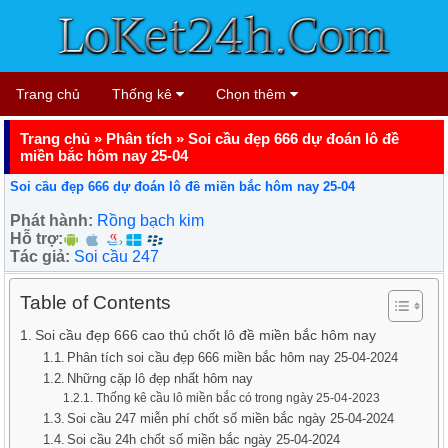
Trang chủ
Thống kê
Chọn thêm
Trang chủ
»
Phân tích
»
Soi cầu đẹp 666 dự đoán lô đề
miền bắc hôm nay 25-04
Soi cầu đẹp 666 dự đoán lô đề miền bắc hôm nay 25-04
Phát hành:
Rồng bạch kim
Hỗ trợ:
Tác giả:
Soi cầu 247
Table of Contents
Soi cầu đẹp 666 cao thủ chốt lô đề miền bắc hôm nay
Phân tích soi cầu đẹp 666 miền bắc hôm nay 25-04-2024
Những cặp lô đẹp nhất hôm nay
Thống kê cầu lô miền bắc có trong ngày 25-04-2023
Soi cầu 247 miễn phí chốt số miền bắc ngày 25-04-2024
Soi cầu 24h chốt số miền bắc ngày 25-04-2024