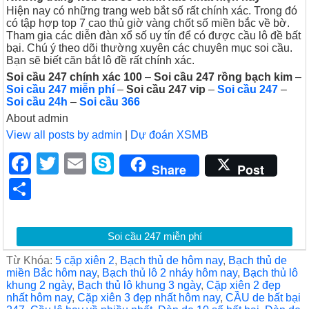
Hiện nay có những trang web bắt số rất chính xác. Trong đó
có tập hợp top 7 cao thủ giờ vàng chốt số miền bắc về bờ.
Tham gia các diễn đàn xổ số uy tín để có được cầu lô đề bất
bại. Chú ý theo dõi thường xuyên các chuyên mục soi cầu.
Bạn sẽ biết căn bắt lô đề rất chính xác.
Soi cầu 247 chính xác 100
–
Soi cầu 247 rồng bạch kim
–
Soi cầu 247 miễn phí
–
Soi cầu 247 vip
–
Soi cầu 247
–
Soi cầu 24h
–
Soi cầu 366
About admin
View all posts by admin
|
Dự đoán XSMB
F
T
E
S
Share
Post
a
wi
m
ky
S
c
tt
ail
p
h
e
er
e
ar
Soi cầu 247 miễn phí
b
e
Từ Khóa:
5 cặp xiên 2
,
Bạch thủ de hôm nay
,
Bạch thủ de
o
miền Bắc hôm nay
,
Bạch thủ lô 2 nháy hôm nay
,
Bạch thủ lô
khung 2 ngày
,
Bạch thủ lô khung 3 ngày
,
Cặp xiên 2 đẹp
o
nhất hôm nay
,
Cặp xiên 3 đẹp nhất hôm nay
,
CẦU de bất bại