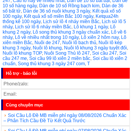
247
,
Cầu lô hay về nhiều nhất
,
Dàn de 10 số bất bại
,
Dàn de
k
10 số hàng ngày
,
Dàn de 10 số Rồng bạch kim
,
Dàn de 36
số bất tử
,
Dàn de 36 số nuôi khung 3 ngày
,
Kết quả xổ số
100 ngày
,
Kết quả xổ số miền Bắc 100 ngày
,
Ketqua24h
thống kê 100 ngày
,
Lịch sử lô 4 nháy miền Bắc
,
Lịch sử lô 5
nháy
,
Lịch sử lô 6 nháy miền Bắc
,
Lô khung 1 ngày
,
Lô
khung 2 ngày
,
Lô song thủ khung 3 ngày chuẩn xác
,
Lô về 6
nháy
,
Lô về nhiều nhất trong 10 ngày
,
Lô xiên 2 hôm nay
,
Lô
xiên miền Bắc
,
Nuôi de 247
,
Nuôi lô bạch thủ
,
Nuôi lô kép
khung 3 ngày
,
Nuôi lô khung
,
Nuôi lô khung 3 ngày tuyệt đối
,
Nuôi lô khung TOP
,
Nuôi Song Thủ lô 247
,
Soi cầu 247
,
Soi
cầu 247 me
,
Soi cầu 99 lô xiên 2 miền bắc
,
Soi cầu lô xiên 2
chuẩn
,
Song thủ khung 3 ngày 247 com
,
T
Hỗ trợ - báo lỗi
Phone/zalo:
Email:
Cùng chuyên mục
Soi Cầu Lô Đề MB miễn phí ngày 08/08/2026 Chuẩn Xác
– Phân Tích Cầu Đề Từ Kết Quả Trước
Soi Cầu Lô Đề MB miễn phí ngày 07/08/2026 Chuẩn Xác