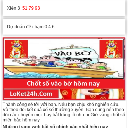
Xiên 3
51 79 93
Dự đoán đề chạm 0 4 6
Thành công sẽ tới với bạn. Nếu bạn chịu khó nghiên cứu.
Và theo dõi kết quả xổ số thường xuyên. Bạn cũng nên theo
dõi các chuyên mục hay bắt trúng lô như.
»
Giờ vàng chốt số
miền bắc hôm nay
Những trang web bắt số chính xác nhất hiện nay