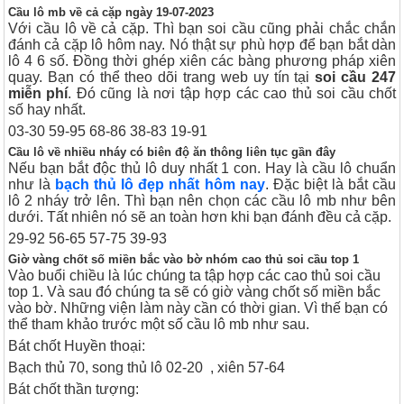
Cầu lô mb về cả cặp ngày 19-07-2023
Với cầu lô về cả cặp. Thì bạn soi cầu cũng phải chắc chắn
đánh cả cặp lô hôm nay. Nó thật sự phù hợp để bạn bắt dàn
lô 4 6 số. Đồng thời ghép xiên các bàng phương pháp xiên
quay. Bạn có thể theo dõi trang web uy tín tại
soi cầu 247
miễn phí
. Đó cũng là nơi tập hợp các cao thủ soi cầu chốt
số hay nhất.
03-30 59-95 68-86 38-83 19-91
Cầu lô về nhiều nháy có biên độ ăn thông liên tục gần đây
Nếu bạn bắt độc thủ lô duy nhất 1 con. Hay là cầu lô chuẩn
như là
bạch thủ lô đẹp nhất hôm nay
. Đặc biệt là bắt cầu
lô 2 nháy trở lên. Thì bạn nên chọn các cầu lô mb như bên
dưới. Tất nhiên nó sẽ an toàn hơn khi bạn đánh đều cả cặp.
29-92 56-65 57-75 39-93
Giờ vàng chốt số miền bắc vào bờ nhóm cao thủ soi cầu top 1
Vào buổi chiều là lúc chúng ta tập hợp các cao thủ soi cầu
top 1. Và sau đó chúng ta sẽ có giờ vàng chốt số miền bắc
vào bờ. Những viện làm này cần có thời gian. Vì thế bạn có
thể tham khảo trước một số cầu lô mb như sau.
Bát chốt Huyền thoại:
Bạch thủ 70, song thủ lô 02-20 , xiên 57-64
Bát chốt thần tượng: