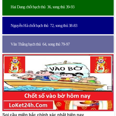
Hai Dang chốt bạch thủ 36, song thủ 39-93
Nguyễn Hà chốt bạch thủ 72, song thủ 38-83
Văn Thắng bạch thủ 64, song thủ 79-97
Soi cầu miền bắc chính xác nhất hiện nay