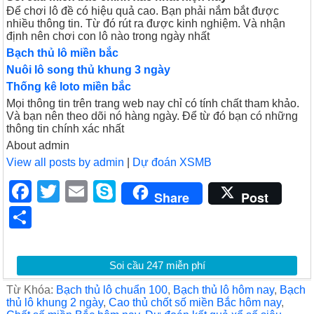
Để chơi lô đề có hiệu quả cao. Bạn phải nắm bắt được
nhiều thông tin. Từ đó rút ra được kinh nghiệm. Và nhận
định nên chơi con lô nào trong ngày nhất
Bạch thủ lô miền bắc
Nuôi lô song thủ khung 3 ngày
Thống kê loto miền bắc
Mọi thông tin trên trang web nay chỉ có tính chất tham khảo.
Và bạn nên theo dõi nó hàng ngày. Để từ đó bạn có những
thông tin chính xác nhất
About admin
View all posts by admin
|
Dự đoán XSMB
F
T
E
S
Share
Post
a
wi
m
ky
S
c
tt
ail
p
h
e
er
e
ar
Soi cầu 247 miễn phí
b
e
Từ Khóa:
Bạch thủ lô chuẩn 100
,
Bạch thủ lô hôm nay
,
Bạch
o
thủ lô khung 2 ngày
,
Cao thủ chốt số miền Bắc hôm nay
,